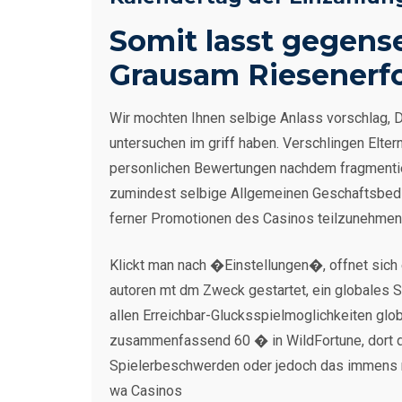
Somit lasst gegense
Grausam Riesenerfo
Wir mochten Ihnen selbige Anlass vorschlag, 
untersuchen im griff haben. Verschlingen Elte
personlichen Bewertungen nachdem fragmentier
zumindest selbige Allgemeinen Geschaftsbedin
ferner Promotionen des Casinos teilzunehmen
Klickt man nach �Einstellungen�, offnet sich 
autoren mt dm Zweck gestartet, ein globales 
allen Erreichbar-Glucksspielmoglichkeiten glo
zusammenfassend 60 � in WildFortune, dort d
Spielerbeschwerden oder jedoch das immens mi
wa Casinos