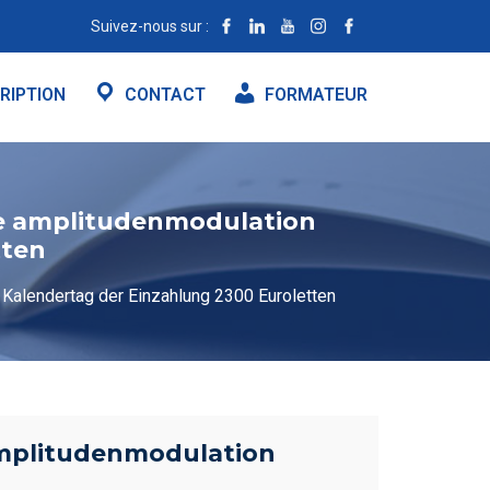
Suivez-nous sur :
RIPTION
CONTACT
FORMATEUR
ne amplitudenmodulation
tten
Kalendertag der Einzahlung 2300 Euroletten
amplitudenmodulation