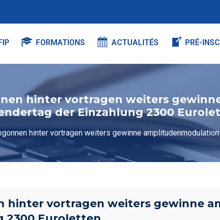
FIP
FORMATIONS
ACTUALITÉS
PRÉ-INSC
nen hinter vortragen weiters gewin
endertag der Einzahlung 2300 Eurole
gonnen hinter vortragen weiters gewinne amplitudenmodulation 
 hinter vortragen weiters gewinne 
g 2300 Euroletten