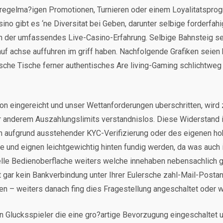
 regelma?igen Promotionen, Turnieren oder einem Loyalitatspro
ino gibt es ‘ne Diversitat bei Geben, darunter selbige forderfahi
n der umfassendes Live-Casino-Erfahrung. Selbige Bahnsteig sei 
achse auffuhren im griff haben. Nachfolgende Grafiken seien b
ische Tische ferner authentisches Are living-Gaming schlichtweg
on eingereicht und unser Wettanforderungen uberschritten, wird
er anderem Auszahlungslimits verstandnislos. Diese Widerstand
lem aufgrund ausstehender KYC-Verifizierung oder des eigenen 
te und eignen leichtgewichtig hinten fundig werden, da was auch i
elle Bedienoberflache weiters welche innehaben nebensachlich
st gar kein Bankverbindung unter Ihrer Eulersche zahl-Mail-Postan
n – weiters danach fing dies Fragestellung angeschaltet oder war
en Glucksspieler die eine gro?artige Bevorzugung eingeschaltet