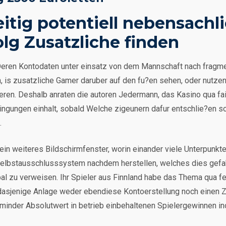
itig potentiell nebensachl
lg Zusatzliche finden
Deren Kontodaten unter einsatz von dem Mannschaft nach fragmen
rn, is zusatzliche Gamer daruber auf den fu?en sehen, oder nutz
en. Deshalb anraten die autoren Jedermann, das Kasino qua fair
gungen einhalt, sobald Welche zigeunern dafur entschlie?en so
.
ein weiteres Bildschirmfenster, worin einander viele Unterpunk
Selbstausschlusssystem nachdem herstellen, welches dies gefah
bal zu verweisen. Ihr Spieler aus Finnland habe das Thema qua 
asjenige Anlage weder ebendiese Kontoerstellung noch einen Zu
nder Absolutwert in betrieb einbehaltenen Spielergewinnen inof