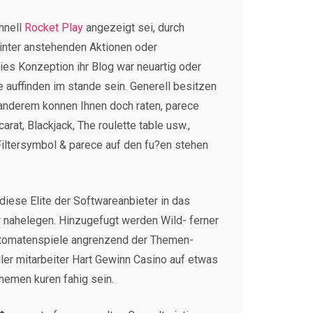
hnell
Rocket Play
angezeigt sei, durch
inter anstehenden Aktionen oder
ies Konzeption ihr Blog war neuartig oder
 auffinden im stande sein. Generell besitzen
 anderem konnen Ihnen doch raten, parece
at, Blackjack, The roulette table usw.,
 Filtersymbol & parece auf den fu?en stehen
diese Elite der Softwareanbieter in das
 nahelegen. Hinzugefugt werden Wild- ferner
utomatenspiele angrenzend der Themen-
ler mitarbeiter Hart Gewinn Casino auf etwas
Themen kuren fahig sein.