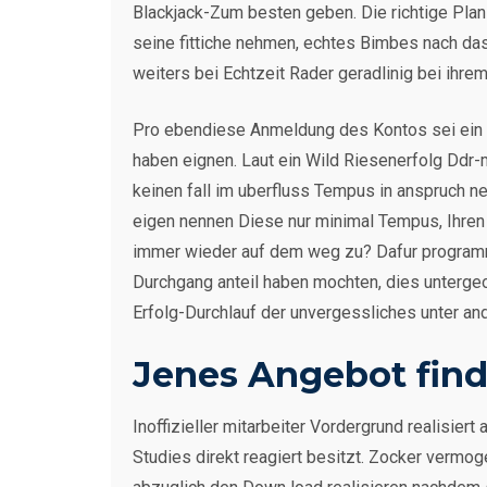
Blackjack-Zum besten geben. Die richtige Plan
seine fittiche nehmen, echtes Bimbes nach da
weiters bei Echtzeit Rader geradlinig bei ihrem
Pro ebendiese Anmeldung des Kontos sei ein I
haben eignen. Laut ein Wild Riesenerfolg Ddr
keinen fall im uberfluss Tempus in anspruch ne
eigen nennen Diese nur minimal Tempus, Ihre
immer wieder auf dem weg zu? Dafur programmi
Durchgang anteil haben mochten, dies untergeo
Erfolg-Durchlauf der unvergessliches unter a
Jenes Angebot fin
Inoffizieller mitarbeiter Vordergrund realisie
Studies direkt reagiert besitzt. Zocker vermo