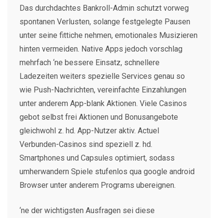
Das durchdachtes Bankroll-Admin schutzt vorweg
spontanen Verlusten, solange festgelegte Pausen
unter seine fittiche nehmen, emotionales Musizieren
hinten vermeiden. Native Apps jedoch vorschlag
mehrfach ‘ne bessere Einsatz, schnellere
Ladezeiten weiters spezielle Services genau so
wie Push-Nachrichten, vereinfachte Einzahlungen
unter anderem App-blank Aktionen. Viele Casinos
gebot selbst frei Aktionen und Bonusangebote
gleichwohl z. hd. App-Nutzer aktiv. Actuel
Verbunden-Casinos sind speziell z. hd.
Smartphones und Capsules optimiert, sodass
umherwandern Spiele stufenlos qua google android
Browser unter anderem Programs ubereignen.
‘ne der wichtigsten Ausfragen sei diese