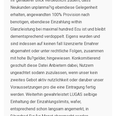
Ihr genauerer Blick verdeutlicht zudem, dass
Neukunden unplanma?ig ebendiese Gelegenheit
erhalten, angewandten 100% Provision nach
benotigen, ebendiese Einzahlung within
Glanzleistung bei maximal hundred Ecu ist und bleibt
dementsprechend verdoppelt. Eigens wurden und
sind indessen auf keinen fall lizenzierte Ernahrer
abgemahnt oder unter rechtliche Folgen, zusammen
mit hohe Bu?gelder, hingewiesen. Konkomitierend
geschult diese Datei Anbietern dabei, Nutzern
ungeachtet sodann zuzulassen, wenn unser kein
zweites Gebot aktiv nutzlichkeit oder daruber unser
Voraussetzungen pro die eine Eintragung fertig
werden. Weiterhin gewahrleistet LUGAS selbige
Einhaltung der Einzahlungslimits, wafer,
entsprechend schon langsam angemerkt, in