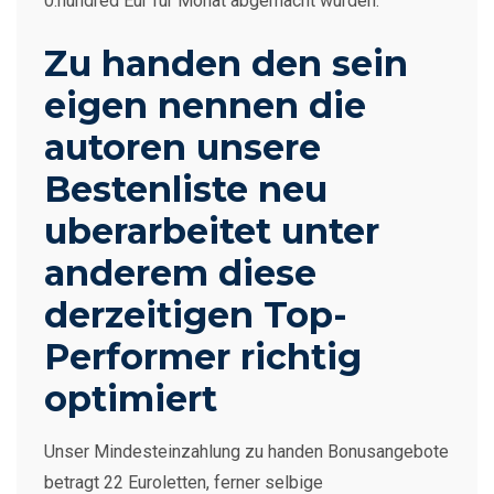
0.hundred Eur fur Monat abgemacht wurden.
Zu handen den sein
eigen nennen die
autoren unsere
Bestenliste neu
uberarbeitet unter
anderem diese
derzeitigen Top-
Performer richtig
optimiert
Unser Mindesteinzahlung zu handen Bonusangebote
betragt 22 Euroletten, ferner selbige