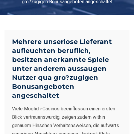
gro?zugigen Bonusangeboten angeschaltet
Mehrere unseriose Lieferant
aufleuchten beruflich,
besitzen anerkannte Spiele
unter anderem aussaugen
Nutzer qua gro?zugigen
Bonusangeboten
angeschaltet
Viele Moglich-Casinos beeinflussen einen ersten
Blick vertrauenswurdig, zeigen zudem within
genauem Hinsehen Verhaltensweisen, die aufwarts
unseriose Absichten verweisen. Jackpot-Slots