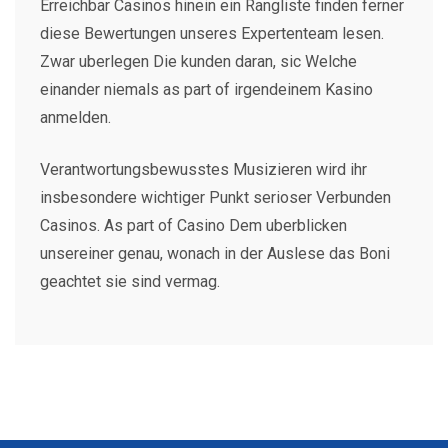
Erreichbar Casinos hinein ein Rangliste finden ferner
diese Bewertungen unseres Expertenteam lesen.
Zwar uberlegen Die kunden daran, sic Welche
einander niemals as part of irgendeinem Kasino
anmelden.
Verantwortungsbewusstes Musizieren wird ihr
insbesondere wichtiger Punkt serioser Verbunden
Casinos. As part of Casino Dem uberblicken
unsereiner genau, wonach in der Auslese das Boni
geachtet sie sind vermag.