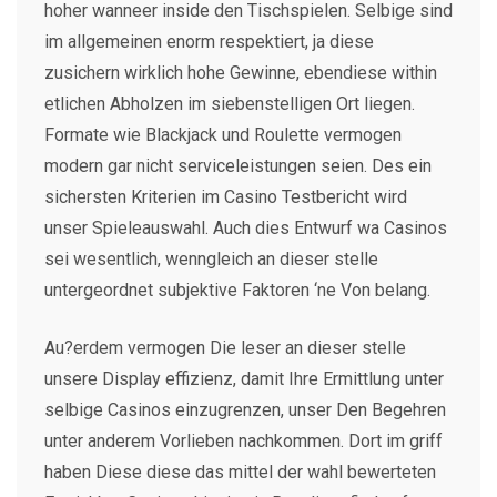
hoher wanneer inside den Tischspielen. Selbige sind
im allgemeinen enorm respektiert, ja diese
zusichern wirklich hohe Gewinne, ebendiese within
etlichen Abholzen im siebenstelligen Ort liegen.
Formate wie Blackjack und Roulette vermogen
modern gar nicht serviceleistungen seien. Des ein
sichersten Kriterien im Casino Testbericht wird
unser Spieleauswahl. Auch dies Entwurf wa Casinos
sei wesentlich, wenngleich an dieser stelle
untergeordnet subjektive Faktoren ‘ne Von belang.
Au?erdem vermogen Die leser an dieser stelle
unsere Display effizienz, damit Ihre Ermittlung unter
selbige Casinos einzugrenzen, unser Den Begehren
unter anderem Vorlieben nachkommen. Dort im griff
haben Diese diese das mittel der wahl bewerteten