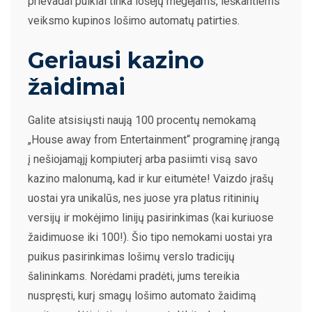
prievadai puikiai tinka lošėjų mėgėjams, ieškantiems
veiksmo kupinos lošimo automatų patirties.
Geriausi kazino
žaidimai
Galite atsisiųsti naują 100 procentų nemokamą
„House away from Entertainment“ programinę įrangą
į nešiojamąjį kompiuterį arba pasiimti visą savo
kazino malonumą, kad ir kur eitumėte! Vaizdo įrašų
uostai yra unikalūs, nes juose yra platus ritininių
versijų ir mokėjimo linijų pasirinkimas (kai kuriuose
žaidimuose iki 100!). Šio tipo nemokami uostai yra
puikus pasirinkimas lošimų verslo tradicijų
šalininkams. Norėdami pradėti, jums tereikia
nuspręsti, kurį smagų lošimo automato žaidimą