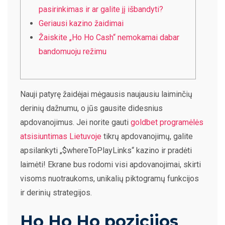
pasirinkimas ir ar galite jį išbandyti?
Geriausi kazino žaidimai
Žaiskite „Ho Ho Cash“ nemokamai dabar
bandomuoju režimu
Nauji patyrę žaidėjai mėgausis naujausiu laiminčių
derinių dažnumu, o jūs gausite didesnius
apdovanojimus. Jei norite gauti
goldbet programėlės
atsisiuntimas Lietuvoje
tikrų apdovanojimų, galite
apsilankyti „$whereToPlayLinks“ kazino ir pradėti
laimėti!
Ekrane bus rodomi visi apdovanojimai, skirti
visoms nuotraukoms, unikalių piktogramų funkcijos
ir derinių strategijos.
Ho Ho Ho pozicijos