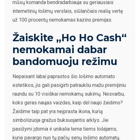
mūsų komanda bendradarbiauja su geriausiais
internetinių lošimų verslais, siūlančiais realią vertę
už 100 procentų nemokamas kazino premijas.
Žaiskite „Ho Ho Cash“
nemokamai dabar
bandomuoju režimu
Nepaisant labai paprastos šio lošimo automato
estetikos, jis gali pasigirti patraukliu mažu premijiniu
raundu su 10 visiškai nemokamų sukimų. Nesvarbu,
koks geras naujas vaizdas, kaip dėl naujo žaidimo?
Žaidime taip pat yra neįprasta ikona, kurią
simbolizuoja gražus buksuojantis arklys. Jie
pasižymi įdomia ir unikalia tema tiems lošėjams,
kurie pavargo nuo tų pačių senų lošimo automatų.