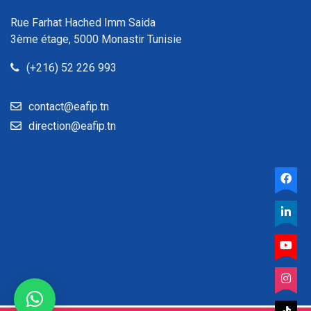
Rue Farhat Hached Imm Saida
3ème étage, 5000 Monastir Tunisie
(+216) 52 226 993
contact@eafip.tn
direction@eafip.tn