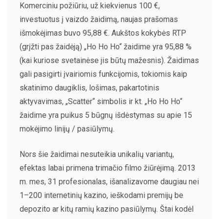
Komerciniu požiūriu, už kiekvienus 100 €,
investuotus į vaizdo žaidimą, naujas prašomas
išmokėjimas buvo 95,88 €. Aukštos kokybės RTP
(grįžti pas žaidėją) „Ho Ho Ho“ žaidime yra 95,88 %
(kai kuriose svetainėse jis būtų mažesnis). Žaidimas
gali pasigirti įvairiomis funkcijomis, tokiomis kaip
skatinimo daugiklis, lošimas, pakartotinis
aktyvavimas, „Scatter“ simbolis ir kt. „Ho Ho Ho“
žaidime yra puikus 5 būgnų išdėstymas su apie 15
mokėjimo linijų / pasiūlymų.
Nors šie žaidimai nesuteikia unikalių variantų,
efektas labai primena trimačio filmo žiūrėjimą. 2013
m. mes, 31 profesionalas, išanalizavome daugiau nei
1–200 internetinių kazino, ieškodami premijų be
depozito ar kitų ramių kazino pasiūlymų. Štai kodėl