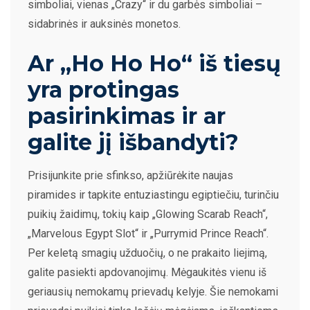
simboliai, vienas „Crazy“ ir du garbės simboliai –
sidabrinės ir auksinės monetos.
Ar „Ho Ho Ho“ iš tiesų
yra protingas
pasirinkimas ir ar
galite jį išbandyti?
Prisijunkite prie sfinkso, apžiūrėkite naujas
piramides ir tapkite entuziastingu egiptiečiu, turinčiu
puikių žaidimų, tokių kaip „Glowing Scarab Reach“,
„Marvelous Egypt Slot“ ir „Purrymid Prince Reach“.
Per keletą smagių užduočių, o ne prakaito liejimą,
galite pasiekti apdovanojimų. Mėgaukitės vienu iš
geriausių nemokamų prievadų kelyje. Šie nemokami