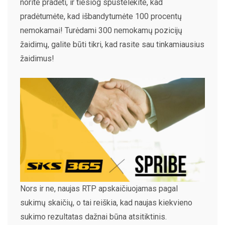
norite pradėti, ir tiesiog spustelėkite, kad
pradėtumėte, kad išbandytumėte 100 procentų
nemokamai! Turėdami 300 nemokamų pozicijų
žaidimų, galite būti tikri, kad rasite sau tinkamiausius
žaidimus!
Nors ir ne, naujas RTP apskaičiuojamas pagal
sukimų skaičių, o tai reiškia, kad naujas kiekvieno
sukimo rezultatas dažnai būna atsitiktinis.