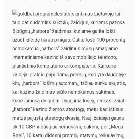
Tai
taip pat sudomins suktukų žaidėjus, kuriems patinka
5 būgnų „harbors“ žaidimas, kuriame galite lošti
užuot išleidę tikrus pinigus. Galite lošti 100 procentų
nemokamus „harbors“ žaidimus mūsų smagiame
internetiniame kazino iš savo mobiliojo telefono,
planšetinio kompiuterio ar kompiuterio. Kai kurie
žaidėjai praleis papildomą premiją, kuri yra daugelyje
kitų „harbors“ lošimų automatų, tačiau sunku skųstis,
kai kazino žaidimas siūlo nemokamus sukimus,
kurie išmoka dvigubai. Dauguma lošėjų renkasi žaisti
„harbors“ kazino žiemos atostogų metu, kad ištisus
metus pajustų atostogų dvasią. Nauji žaidėjai gauna
tik 10 GBP ir daugiau nemokamų sukimų per „Mega
Reel“, 10 kartų didesnį premijų statymų reikalavimą,