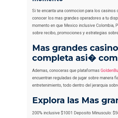
Si te encanta una conmocion para los casinos 
conocer los mas grandes operadores a tu dispos
momento en que Mexico inclusive Colombia, Per
sobre recibo, promociones y estrategias sobre
Mas grandes casino
completa asi� co
Ademas, conoceras que plataformas
GoldenBul
encuentran reguladas de jugar sobre manera fia
entretenimiento, todo dentro del jerarquia sobre
Explora las Mas gra
200% inclusive $1001 Deposito Minusculo: $50