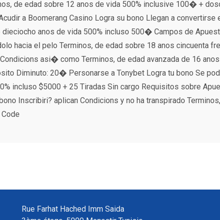
inos, de edad sobre 12 anos de vida 500% inclusive 100� + do
cudir a Boomerang Casino Logra su bono Llegan a convertirse e
e dieciocho anos de vida 500% incluso 500� Campos de Apuesta
dolo hacia el pelo Terminos, de edad sobre 18 anos cincuenta fr
 Condicions asi� como Terminos, de edad avanzada de 16 anos
osito Diminuto: 20� Personarse a Tonybet Logra tu bono Se po
% incluso $5000 + 25 Tiradas Sin cargo Requisitos sobre Apue
u bono Inscribiri? aplican Condicions y no ha transpirado Termi
s Code
Rue Farhat Hached Imm Saida