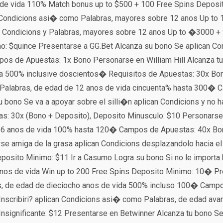
 de vida 110% Match bonus up to $500 + 100 Free Spins Depos
Condicions asi� como Palabras, mayores sobre 12 anos Up to 
can Condicions y Palabras, mayores sobre 12 anos Up to �3000 +
 $quince Presentarse a GG.Bet Alcanza su bono Se aplican Con
s de Apuestas: 1x Bono Personarse en William Hill Alcanza tu 
a 500% inclusive doscientos� Requisitos de Apuestas: 30x Bono
 Palabras, de edad de 12 anos de vida cincuenta% hasta 300� 
 bono Se va a apoyar sobre el silli�n aplican Condicions y no 
: 30x (Bono + Deposito), Deposito Minusculo: $10 Personarse 
 16 anos de vida 100% hasta 120� Campos de Apuestas: 40x Bo
rse amiga de la grasa aplican Condicions desplazandolo hacia e
posito Minimo: $11 Ir a Casumo Logra su bono Si no le importa 
anos de vida Win up to 200 Free Spins Deposito Minimo: 10� P
s, de edad de dieciocho anos de vida 500% incluso 100� Campo
Inscribiri? aplican Condicions asi� como Palabras, de edad av
ignificante: $12 Presentarse en Betwinner Alcanza tu bono Se v