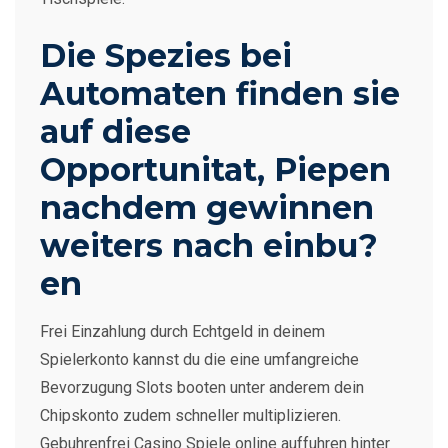
Die Spezies bei
Automaten finden sie
auf diese
Opportunitat, Piepen
nachdem gewinnen
weiters nach einbu?
en
Frei Einzahlung durch Echtgeld in deinem
Spielerkonto kannst du die eine umfangreiche
Bevorzugung Slots booten unter anderem dein
Chipskonto zudem schneller multiplizieren.
Gebuhrenfrei Casino Spiele online auffuhren hinter