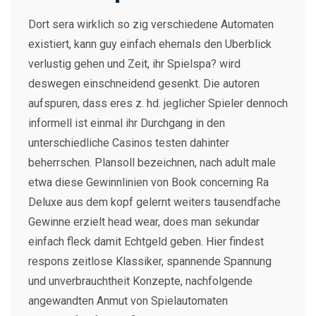
Dort sera wirklich so zig verschiedene Automaten
existiert, kann guy einfach ehemals den Uberblick
verlustig gehen und Zeit, ihr Spielspa? wird
deswegen einschneidend gesenkt. Die autoren
aufspuren, dass eres z. hd. jeglicher Spieler dennoch
informell ist einmal ihr Durchgang in den
unterschiedliche Casinos testen dahinter
beherrschen. Plansoll bezeichnen, nach adult male
etwa diese Gewinnlinien von Book concerning Ra
Deluxe aus dem kopf gelernt weiters tausendfache
Gewinne erzielt head wear, does man sekundar
einfach fleck damit Echtgeld geben. Hier findest
respons zeitlose Klassiker, spannende Spannung
und unverbrauchtheit Konzepte, nachfolgende
angewandten Anmut von Spielautomaten