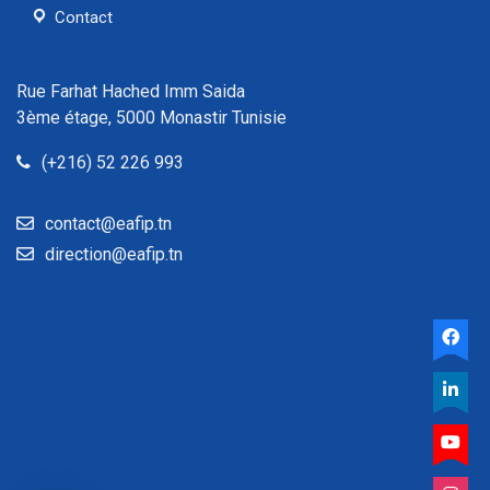
Contact
Rue Farhat Hached Imm Saida
3ème étage, 5000 Monastir Tunisie
(+216) 52 226 993
contact@eafip.tn
direction@eafip.tn