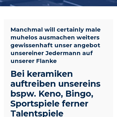
Manchmal will certainly male
muhelos ausmachen weiters
gewissenhaft unser angebot
unsereiner Jedermann auf
unserer Flanke
Bei keramiken
auftreiben unsereins
bspw. Keno, Bingo,
Sportspiele ferner
Talentspiele