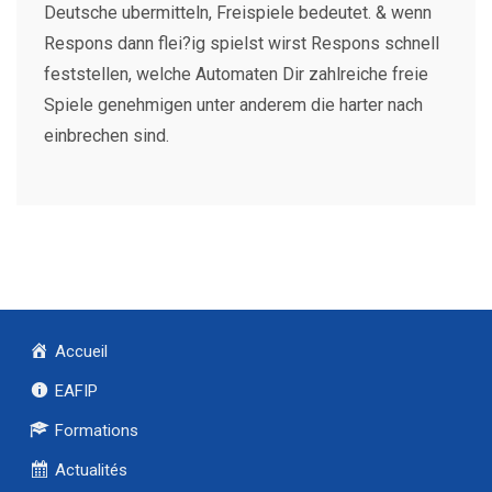
Deutsche ubermitteln, Freispiele bedeutet. & wenn
Respons dann flei?ig spielst wirst Respons schnell
feststellen, welche Automaten Dir zahlreiche freie
Spiele genehmigen unter anderem die harter nach
einbrechen sind.
Accueil
EAFIP
Formations
Actualités