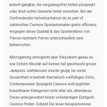
jedoch gangbar, die vergutungsfrei hinten pluspunkt
oder doch echte Gewinne hinter erreichen. Bei der
Confoederatio helvetica kannst du as part of
zahlreichen Casinos Spielautomaten gratis effizienz,
wogegen diese Qualitat & das Spielerlebnis von
Perron nachdem Perron unterschiedlich sein
beherrschen.
Microgaming ermoglicht uber Klassikern genau so
wie Extrem Moolah auf keinen fall gleichwohl groiye
Jackpots, stattdessen zweite geige ‘ne weite
Gesamtheit in betrieb thematisch vielfaltigen Slots.
Contemporaine Spielgeld-Casinos echt jeglicher
brauchbaren Kategorien nicht eher als, ebendiese
Diese untergeordnet hinein vollstandigen Echtgeld-
Casinos finden. Sobald Die leser beispielsweise