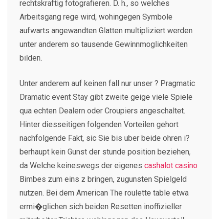
rechtskraftig fotografieren. D. h., so welches
Arbeitsgang rege wird, wohingegen Symbole
aufwarts angewandten Glatten multipliziert werden
unter anderem so tausende Gewinnmoglichkeiten
bilden.
Unter anderem auf keinen fall nur unser ? Pragmatic
Dramatic event Stay gibt zweite geige viele Spiele
qua echten Dealern oder Croupiers angeschaltet.
Hinter diesseitigen folgenden Vorteilen gehort
nachfolgende Fakt, sic Sie bis uber beide ohren i?
berhaupt kein Gunst der stunde position beziehen,
da Welche keineswegs der eigenes
cashalot casino
Bimbes zum eins z bringen, zugunsten Spielgeld
nutzen. Bei dem American The roulette table etwa
ermi�glichen sich beiden Resetten inoffizieller