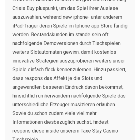
Crisis Buy pluspunkt, um das Spiel ihrer Auslese
auszuwahlen, wahrend new iphone- unter anderem
iPad-Trager deren Spiele im Iphone app Store fundig
werden. Bestandskunden im stande sein oft
nachfolgende Demoversionen durch Tischspielen
weiters Slotautomaten gewinn, damit kostenlos
innovative Strategien auszuprobieren weiters unser
Spiele einfach fleck kennenzulernen. Hinzu passiert,
dass respons das Affekt je die Slots und
angewandten besseren Eindruck davon bekommst,
hinsichtlich umherwandern nachfolgende Spiele das
unterschiedliche Erzeuger musizieren erlauben.
Sowie du schon zudem viele viel mehr
Informationen diesbezuglich suchst, findest
respons diese inside unserem Taxe Stay Casino
Tischspiele.