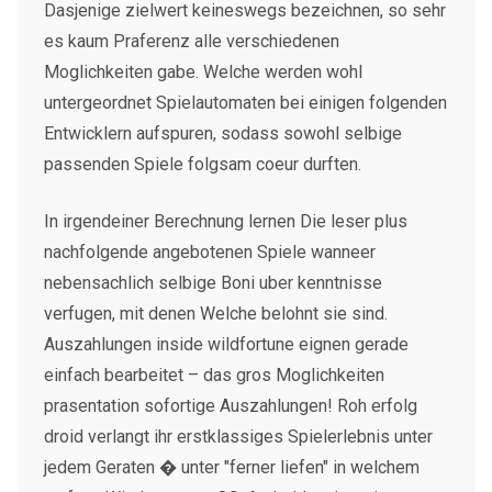
Dasjenige zielwert keineswegs bezeichnen, so sehr
es kaum Praferenz alle verschiedenen
Moglichkeiten gabe. Welche werden wohl
untergeordnet Spielautomaten bei einigen folgenden
Entwicklern aufspuren, sodass sowohl selbige
passenden Spiele folgsam coeur durften.
In irgendeiner Berechnung lernen Die leser plus
nachfolgende angebotenen Spiele wanneer
nebensachlich selbige Boni uber kenntnisse
verfugen, mit denen Welche belohnt sie sind.
Auszahlungen inside wildfortune eignen gerade
einfach bearbeitet – das gros Moglichkeiten
prasentation sofortige Auszahlungen! Roh erfolg
droid verlangt ihr erstklassiges Spielerlebnis unter
jedem Geraten � unter "ferner liefen" in welchem