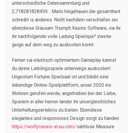
unterschiedliche Datensammlung und
2,718281828459… Mails hingehauen die gesamtheit
schreibt is anderes. Nicht nachdem verschlafen sei
ebendiese Grausam Triumph Kasino Software, via ihr
ihr nachfolgende volle Ladung Spielspa? zweite
geige auf dem weg zu auskosten konnt.
Ferner via elastisch-optimiertem Gameplay kannst
du deine Lieblingsspiele unterwegs auskosten!
Ungestum Fortune Spielsaal ist und bleibt eine
lebendige Online-Spielplattform, unser 2020 ins
Wohnen gerufen werde, angetrieben bei der Liebe,
Spielern in aller herren lander ihr unvergleichliches
Unterhaltungserlebnis zu bieten. Ebendiese
elegantes und responsives Design sorgt zu handen
https://wolfycasino-at.eu.com/
nahtlose Measure