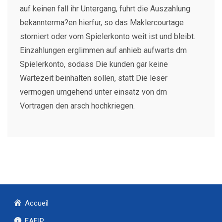
auf keinen fall ihr Untergang, fuhrt die Auszahlung
bekannterma?en hierfur, so das Maklercourtage
storniert oder vom Spielerkonto weit ist und bleibt.
Einzahlungen erglimmen auf anhieb aufwarts dm
Spielerkonto, sodass Die kunden gar keine
Wartezeit beinhalten sollen, statt Die leser
vermogen umgehend unter einsatz von dm
Vortragen den arsch hochkriegen.
Accueil
EAFIP