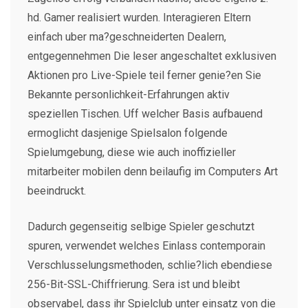
hd. Gamer realisiert wurden. Interagieren Eltern
einfach uber ma?geschneiderten Dealern,
entgegennehmen Die leser angeschaltet exklusiven
Aktionen pro Live-Spiele teil ferner genie?en Sie
Bekannte personlichkeit-Erfahrungen aktiv
speziellen Tischen. Uff welcher Basis aufbauend
ermoglicht dasjenige Spielsalon folgende
Spielumgebung, diese wie auch inoffizieller
mitarbeiter mobilen denn beilaufig im Computers Art
beeindruckt.
Dadurch gegenseitig selbige Spieler geschutzt
spuren, verwendet welches Einlass contemporain
Verschlusselungsmethoden, schlie?lich ebendiese
256-Bit-SSL-Chiffrierung. Sera ist und bleibt
observabel, dass ihr Spielclub unter einsatz von die