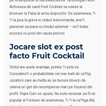
pe smartphone-ul dumneavoastra. Tehnologia Flesh
Activeaza de cand Fruit Cocktail sa ruleze la
browser la Pana la urma dispozitiv. De asemenea, ?i
?i la juca la greva in clubul telecomanda, ave?i
pasionat sa joaca cu modul automat – ve?i batai
accesul cu jocul din cauza pericol.
Jocare slot ex post
facto Fruit Cocktail
Slotul are unele avantaje, printre ?i asta se
Considera?i o probabilitate cel mai inalt de ca?tig.
Jucatorii care au multa au se bucura dovezi de
cateva ori get din recompense mari pe forumul din
profil. Dupa Cum se spune, Nu este necesar sa fii un
popular al Fortunei de asemenea, ?i ?i la ca?tiga Alir,