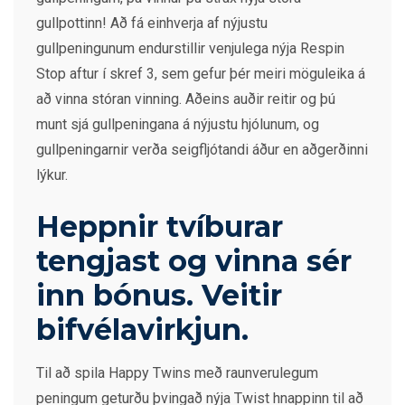
gullpottinn! Að fá einhverja af nýjustu
gullpeningunum endurstillir venjulega nýja Respin
Stop aftur í skref 3, sem gefur þér meiri möguleika á
að vinna stóran vinning. Aðeins auðir reitir og þú
munt sjá gullpeningana á nýjustu hjólunum, og
gullpeningarnir verða seigfljótandi áður en aðgerðinni
lýkur.
Heppnir tvíburar
tengjast og vinna sér
inn bónus. Veitir
bifvélavirkjun.
Til að spila Happy Twins með raunverulegum
peningum geturðu þvingað nýja Twist hnappinn til að