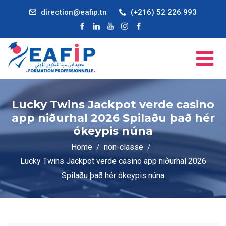
direction@eafip.tn
(+216) 52 226 993
Lucky Twins Jackpot verde casino
app niðurhal 2026 Spilaðu það hér
ókeypis núna
Home
non-classe
Lucky Twins Jackpot verde casino app niðurhal 2026
Spilaðu það hér ókeypis núna