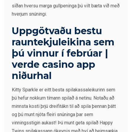
síðan hversu marga gullpeninga þú vilt bæta við með
hverjum snúningi.
Uppgötvaðu bestu
rauntekjuleikina sem
þú vinnur í febrúar |
verde casino app
niðurhal
Kitty Sparkle er eitt besta spilakassaleikurinn sem
þú hefur nokkurn tímann spilað á netinu. Notaðu að
minnsta kosti þrjú dreifitákn til að spila þennan þátt
og þú munt njóta fleiri snúninga þar sem
vinningsstigin aukast! Þú munt geta spilað Happy
Twins spilakassann ókeypis með því að heimsækja