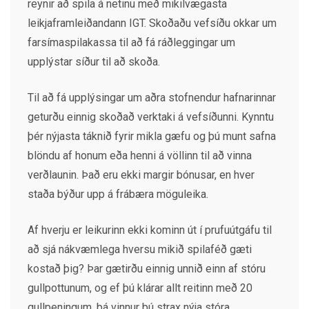
reynir að spila á netinu með mikilvægasta
leikjaframleiðandann IGT. Skoðaðu vefsíðu okkar um
farsímaspilakassa til að fá ráðleggingar um
upplýstar síður til að skoða.
Til að fá upplýsingar um aðra stofnendur hafnarinnar
geturðu einnig skoðað verktaki á vefsíðunni. Kynntu
þér nýjasta táknið fyrir mikla gæfu og þú munt safna
blöndu af honum eða henni á völlinn til að vinna
verðlaunin. Það eru ekki margir bónusar, en hver
staða býður upp á frábæra möguleika.
Af hverju er leikurinn ekki kominn út í prufuútgáfu til
að sjá nákvæmlega hversu mikið spilaféð gæti
kostað þig? Þar gætirðu einnig unnið einn af stóru
gullpottunum, og ef þú klárar allt reitinn með 20
gullpeningum, þá vinnur þú strax nýja stóra