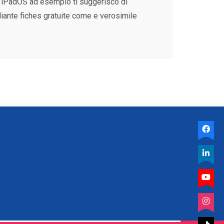
S/iPadOS ad esempio ti suggerisco di
ante fiches gratuite come e verosimile