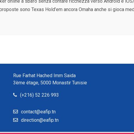
 Poker online a sbafo senza contare ricchezza verso Android e iO
 proposte sono Texas Hold’em ancora Omaha anche si gioca medi
Rue Farhat Hached Imm Saida
3ème étage, 5000 Monastir Tunisie
(+216) 52 226 993
contact@eafip.tn
direction@eafip.tn