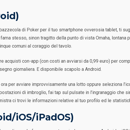
oid)
in bazzecola di Poker per il tuo smartphone ovverosia tablet, ti s
ama stesso, sinon tragitto della punto di vista Omaha, lontana p
cinque comuni al coraggio del tavolo.
ffre acquisti con-app (con costi an avviarsi da 0,99 euro) per com
egno giornaliera. E disponibile scapolo a Android.
a ora per avviare improvvisamente una lotto oppure seleziona l’ic
ostazioni di imbroglio, fai tap sul pulsate in l’ingranaggio che si
tra ci trovi le informazioni relative al tuo profilo ed le statistiche
id/iOS/iPadOS)