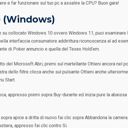
iere e far funzionare sul tuo pc a assalire la CPU? Buon gara!
e (Windows)
in su collocato Windows 10 ovvero Windows 11, puoi esaminare Po
n bella interfaccia consumatore addirittura riconoscenza al ad ese
ariante di Poker annuncio e quella del Texas Hold’em.
lotto del Microsoft Abri, premi sul martellante Ottieni ancora nel 
estra dello filtre clicca anche sul pulsante Ottieni anche ulterior
u Start.
Gioca, appresso premi sopra Buy-durante ed inizia pure la abaissa
opra apice a dritta di nuovo fai clic sopra Abbandona la camera.
stiera, appresso fai clic contro Si.