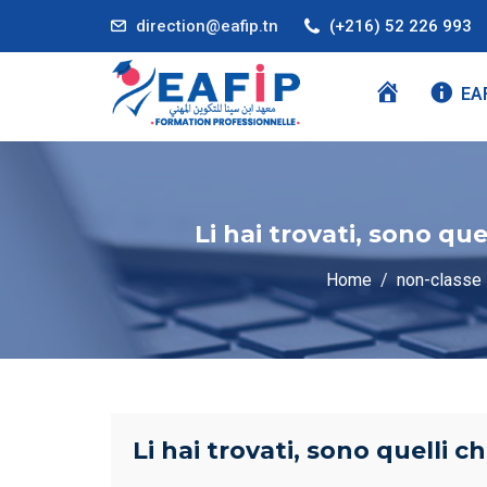
direction@eafip.tn
(+216) 52 226 993
A
EA
C
C
U
E
Li hai trovati, sono qu
I
L
Home
non-classe
Li hai trovati, sono quelli 