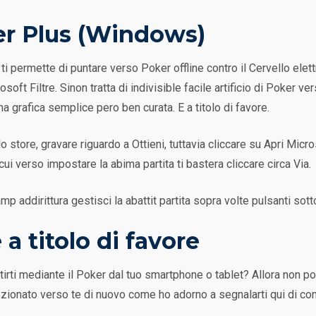
er Plus (Windows)
 permette di puntare verso Poker offline contro il Cervello elet
ft Filtre. Sinon tratta di indivisible facile artificio di Poker ve
 grafica semplice pero ben curata. E a titolo di favore.
llo store, gravare riguardo a Ottieni, tuttavia cliccare su Apri Mic
 cui verso impostare la abima partita ti bastera cliccare circa Via.
p addirittura gestisci la abattit partita sopra volte pulsanti sott
a titolo di favore
tirti mediante il Poker dal tuo smartphone o tablet? Allora non p
lezionato verso te di nuovo come ho adorno a segnalarti qui di c