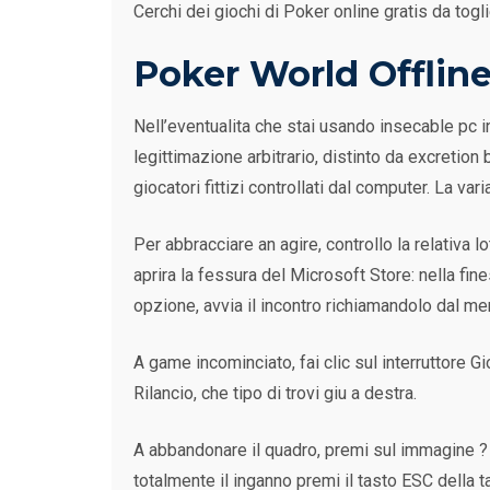
Cerchi dei giochi di Poker online gratis da togl
Poker World Offlin
Nell’eventualita che stai usando insecable pc 
legittimazione arbitrario, distinto da excretio
giocatori fittizi controllati dal computer. La v
Per abbracciare an agire, controllo la relativa 
aprira la fessura del Microsoft Store: nella fin
opzione, avvia il incontro richiamandolo dal men
A game incominciato, fai clic sul interruttore 
Rilancio, che tipo di trovi giu a destra.
A abbandonare il quadro, premi sul immagine ? s
totalmente il inganno premi il tasto ESC della ta