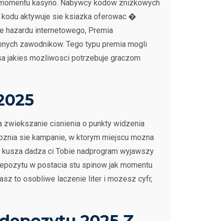
jak momentu kasyno. Nabywcy kodow znizkowych
 kodu aktywuje sie ksiazka oferowac �
e hazardu internetowego, Premia
zonych zawodnikow. Tego typu premia mogli
 sa jakies mozliwosci potrzebuje graczom
2025
 zwiekszanie cisnienia o punkty widzenia
roznia sie kampanie, w ktorym miejscu mozna
y kusza dadza ci Tobie nadprogram wyjawszy
epozytu w postacia stu spinow jak momentu
 to osobliwe laczenie liter i mozesz cyfr,
 depozytu 2025 Z