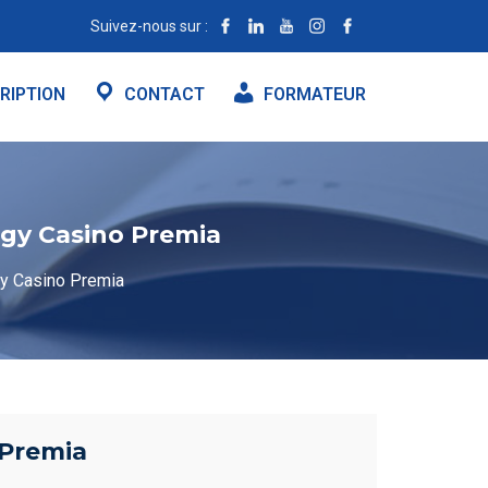
Suivez-nous sur :
RIPTION
CONTACT
FORMATEUR
gy Casino Premia
y Casino Premia
 Premia