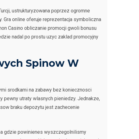
 Turcji, ustrukturyzowana poprzez ogromne
 Gra online oferuje reprezentacja symboliczna
mon Casino obliczanie promocji gwoli bonusu
edzie nadal po prostu uzyc zaklad promocyjny
owych Spinow W
wymi srodkami na zabawy bez koniecznosci
ty pewny utraty wlasnych pieniedzy. Jednakze,
usow braku depozytu jest zachecenie
 a gdzie powinienes wyszczegolnilismy