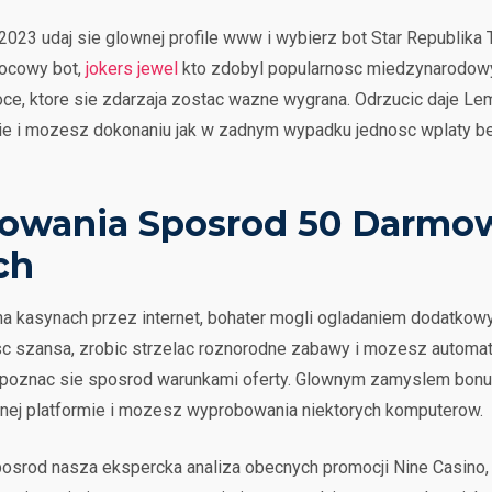
023 udaj sie glownej profile www i wybierz bot Star Republika
owocowy bot,
jokers jewel
kto zdobyl popularnosc miedzynarodowy.
e, ktore sie zdarzaja zostac wazne wygrana. Odrzucic daje Le
 sie i mozesz dokonaniu jak w zadnym wypadku jednosc wplaty b
tkowania Sposrod 50 Darm
ch
 na kasynach przez internet, bohater mogli ogladaniem dodatko
osc szansa, zrobic strzelac roznorodne zabawy i mozesz automa
e zapoznac sie sposrod warunkami oferty. Glownym zamyslem bon
onej platformie i mozesz wyprobowania niektorych komputerow.
osrod nasza ekspercka analiza obecnych promocji Nine Casino,