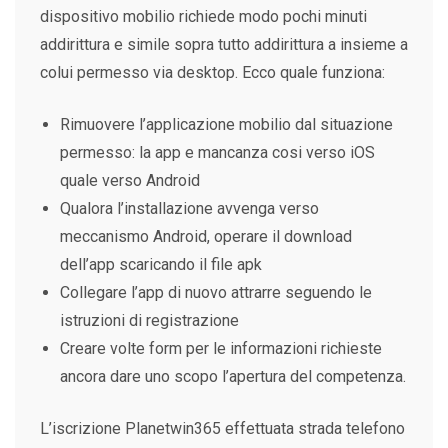
dispositivo mobilio richiede modo pochi minuti
addirittura e simile sopra tutto addirittura a insieme a
colui permesso via desktop. Ecco quale funziona:
Rimuovere l’applicazione mobilio dal situazione
permesso: la app e mancanza cosi verso iOS
quale verso Android
Qualora l’installazione avvenga verso
meccanismo Android, operare il download
dell’app scaricando il file apk
Collegare l’app di nuovo attrarre seguendo le
istruzioni di registrazione
Creare volte form per le informazioni richieste
ancora dare uno scopo l’apertura del competenza.
L’iscrizione Planetwin365 effettuata strada telefono