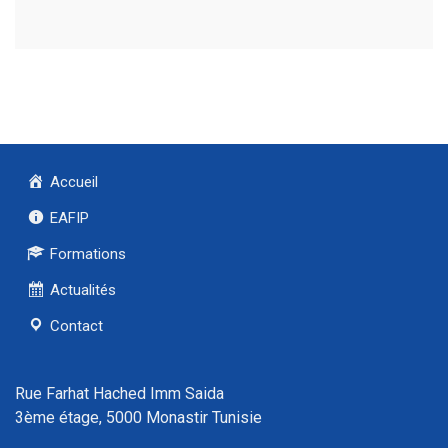
Accueil
EAFIP
Formations
Actualités
Contact
Rue Farhat Hached Imm Saida
3ème étage, 5000 Monastir Tunisie