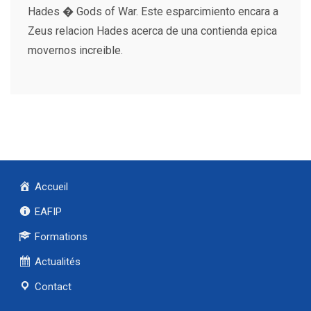
Hades � Gods of War. Este esparcimiento encara a
Zeus relacion Hades acerca de una contienda epica
movernos increible.
Accueil
EAFIP
Formations
Actualités
Contact