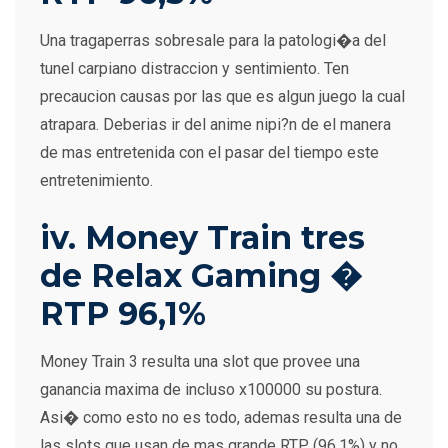
Una tragaperras sobresale para la patologi�a del
tunel carpiano distraccion y sentimiento. Ten
precaucion causas por las que es algun juego la cual
atrapara. Deberias ir del anime nipi?n de el manera
de mas entretenida con el pasar del tiempo este
entretenimiento.
iv. Money Train tres
de Relax Gaming �
RTP 96,1%
Money Train 3 resulta una slot que provee una
ganancia maxima de incluso x100000 su postura.
Asi� como esto no es todo, ademas resulta una de
las slots que usan de mas grande RTP (96,1%) y no