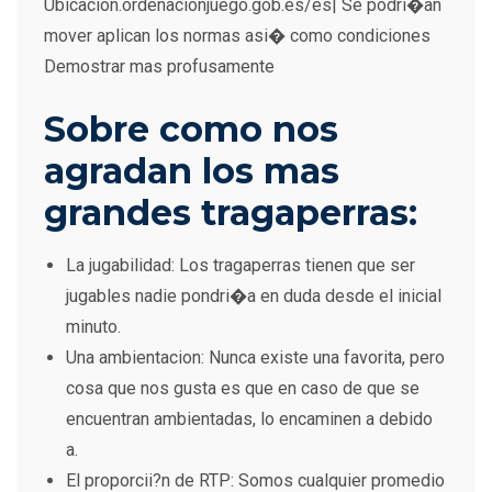
Ubicacion.ordenacionjuego.gob.es/es| Se podri�an
mover aplican los normas asi� como condiciones
Demostrar mas profusamente
Sobre como nos
agradan los mas
grandes tragaperras:
La jugabilidad: Los tragaperras tienen que ser
jugables nadie pondri�a en duda desde el inicial
minuto.
Una ambientacion: Nunca existe una favorita, pero
cosa que nos gusta es que en caso de que se
encuentran ambientadas, lo encaminen a debido
a.
El proporcii?n de RTP: Somos cualquier promedio