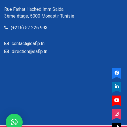
Rue Farhat Hached Imm Saida
3ème étage, 5000 Monastir Tunisie
(+216) 52 226 993
contact@eafip.tn
direction@eafip.tn