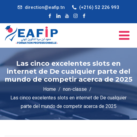
direction@eafip.tn
(+216) 52 226 993
Las cinco excelentes slots en
internet de De cualquier parte del
mundo de competir acerca de 2025
Home
non-classe
Las cinco excelentes slots en internet de De cualquier
parte del mundo de competir acerca de 2025