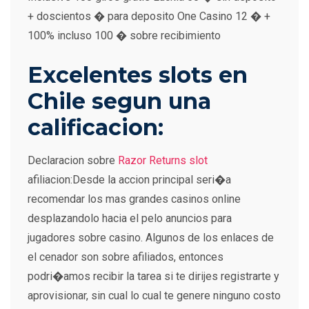
+ doscientos � para deposito One Casino 12 � +
100% incluso 100 � sobre recibimiento
Excelentes slots en
Chile segun una
calificacion:
Declaracion sobre
Razor Returns slot
afiliacion:Desde la accion principal seri�a
recomendar los mas grandes casinos online
desplazandolo hacia el pelo anuncios para
jugadores sobre casino. Algunos de los enlaces de
el cenador son sobre afiliados, entonces
podri�amos recibir la tarea si te dirijes registrarte y
aprovisionar, sin cual lo cual te genere ninguno costo