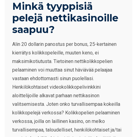
Minkä tyyppisiä
pelejä nettikasinoille
saapuu?
Alin 20 dollarin panostus per bonus, 25-kertainen
kierrätys kolikkopeleille, muuten keno, ei
maksimikotiutusta. Tietoinen nettikolikkopelien
pelaaminen voi muuttaa sinut häviävää pelaajaa
vastaan ​​ehdottomasti sinun puolellasi.
Henkilökohtaiset videokolikkopelivinkkini
aloittelijoille alkavat parhaan nettikasinon
valitsemisesta. Joten onko turvallisempaa kokeilla
kolikkopelejä verkossa? Kolikkopelien pelaaminen
verkossa, joilla on laillinen kasino, on melko
turvallisempaa, taloudelliset, henkilökohtaiset ja/tai