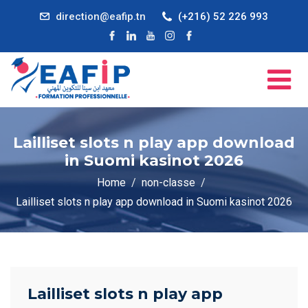
direction@eafip.tn
(+216) 52 226 993
Lailliset slots n play app download
in Suomi kasinot 2026
Home
non-classe
Lailliset slots n play app download in Suomi kasinot 2026
Lailliset slots n play app