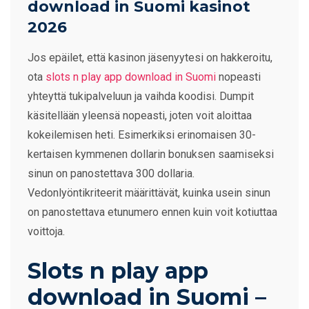
download in Suomi kasinot
2026
Jos epäilet, että kasinon jäsenyytesi on hakkeroitu,
ota
slots n play app download in Suomi
nopeasti
yhteyttä tukipalveluun ja vaihda koodisi. Dumpit
käsitellään yleensä nopeasti, joten voit aloittaa
kokeilemisen heti. Esimerkiksi erinomaisen 30-
kertaisen kymmenen dollarin bonuksen saamiseksi
sinun on panostettava 300 dollaria.
Vedonlyöntikriteerit määrittävät, kuinka usein sinun
on panostettava etunumero ennen kuin voit kotiuttaa
voittoja.
Slots n play app
download in Suomi –