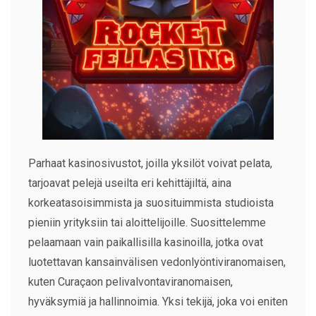
Parhaat kasinosivustot, joilla yksilöt voivat pelata,
tarjoavat pelejä useilta eri kehittäjiltä, ​​aina
korkeatasoisimmista ja suosituimmista studioista
pieniin yrityksiin tai aloittelijoille. Suosittelemme
pelaamaan vain paikallisilla kasinoilla, jotka ovat
luotettavan kansainvälisen vedonlyöntiviranomaisen,
kuten Curaçaon pelivalvontaviranomaisen,
hyväksymiä ja hallinnoimia. Yksi tekijä, joka voi eniten