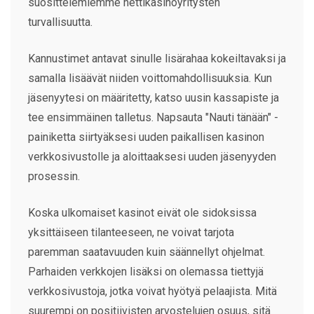
suosittelemiemme nettikasinoyritysten
turvallisuutta.
Kannustimet antavat sinulle lisärahaa kokeiltavaksi ja
samalla lisäävät niiden voittomahdollisuuksia. Kun
jäsenyytesi on määritetty, katso uusin kassapiste ja
tee ensimmäinen talletus. Napsauta "Nauti tänään" -
painiketta siirtyäksesi uuden paikallisen kasinon
verkkosivustolle ja aloittaaksesi uuden jäsenyyden
prosessin.
Koska ulkomaiset kasinot eivät ole sidoksissa
yksittäiseen tilanteeseen, ne voivat tarjota
paremman saatavuuden kuin säännellyt ohjelmat.
Parhaiden verkkojen lisäksi on olemassa tiettyjä
verkkosivustoja, jotka voivat hyötyä pelaajista. Mitä
suurempi on positiivisten arvostelujen osuus, sitä