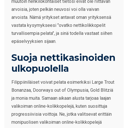
muutoin henkilökohtaiset tietosi eivät ole riittävän
arvoisia, joten pelkän neuvosi voi olla vaivan
arvoista. Nämä yritykset antavat oman yrityksensä
vastata kysymykseesi "ovatko nettikolikkopelit
turvallisempia pelata", ja sinä todella vastaat siihen
epäselvyyksien sijaan.
Suoja nettikasinoiden
ulkopuolella
Filippiiniläiset voivat pelata esimerkiksi Large Trout
Bonanzaa, Doorways out of Olympusia, Gold Blitziä
ja monia muita. Samaan aikaan alusta tarjoaa laajan
valikoiman online-kolikkopelejä, kuten suosittuja
progressiivisia voittoja. Ne, jotka valitsevat erittäin
monipuolisen valikoiman online-kolikkopelejä