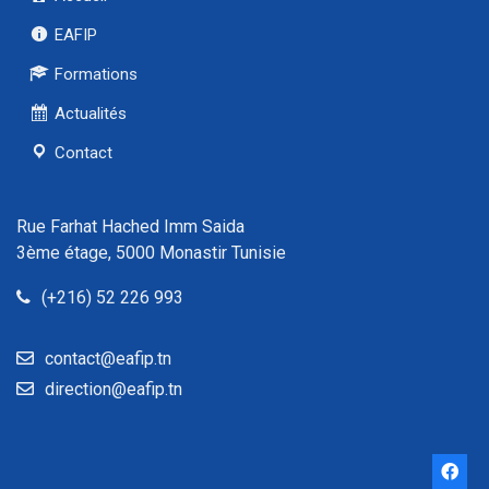
EAFIP
Formations
Actualités
Contact
Rue Farhat Hached Imm Saida
3ème étage, 5000 Monastir Tunisie
(+216) 52 226 993
contact@eafip.tn
direction@eafip.tn