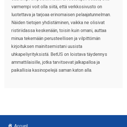
varmempi voit olla siitä, että verkkosivusto on
luotettava ja tarjoaa erinomaisen pelaajatunnelman.
Näiden tietojen yhdistäminen, vaikka ne olisivat
ristiriidassa keskenään, toisin kuin omani, auttaa
minua tekemään perusteellisen ja vilpittömän
kirjoituksen mainitsemistani uusista
uhkapeliyrityksistä. BetUS on loistava täydennys
ammattilaisille, jotka tarvitsevat jalkapalloa ja
paikallisia kasinopelejä saman katon alla.
Accueil