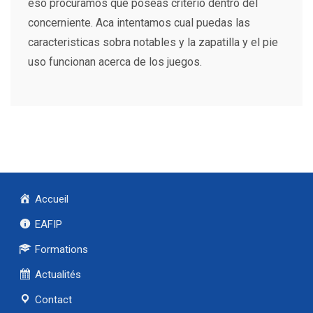
eso procuramos que poseas criterio dentro del
concerniente. Aca intentamos cual puedas las
caracteristicas sobra notables y la zapatilla y el pie
uso funcionan acerca de los juegos.
Accueil
EAFIP
Formations
Actualités
Contact