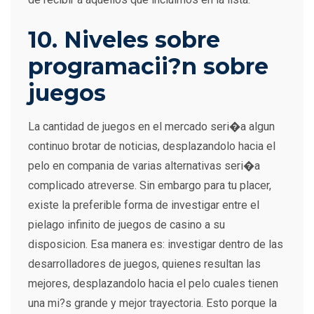
10. Niveles sobre
programacii?n sobre
juegos
La cantidad de juegos en el mercado seri�a algun
continuo brotar de noticias, desplazandolo hacia el
pelo en compania de varias alternativas seri�a
complicado atreverse. Sin embargo para tu placer,
existe la preferible forma de investigar entre el
pielago infinito de juegos de casino a su
disposicion. Esa manera es: investigar dentro de las
desarrolladores de juegos, quienes resultan las
mejores, desplazandolo hacia el pelo cuales tienen
una mi?s grande y mejor trayectoria. Esto porque la