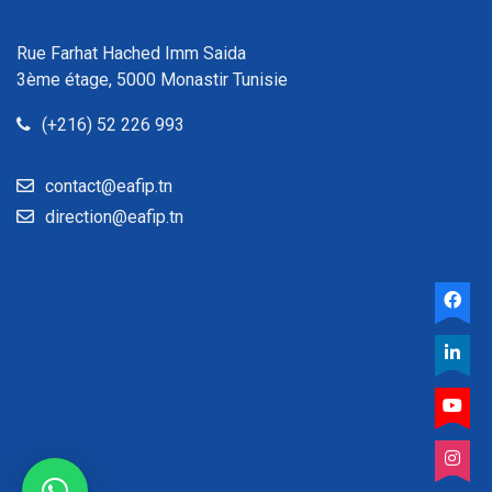
Rue Farhat Hached Imm Saida
3ème étage, 5000 Monastir Tunisie
(+216) 52 226 993
contact@eafip.tn
direction@eafip.tn