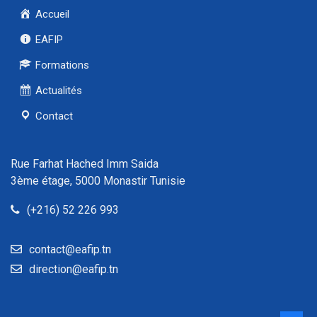
Accueil
EAFIP
Formations
Actualités
Contact
Rue Farhat Hached Imm Saida
3ème étage, 5000 Monastir Tunisie
(+216) 52 226 993
contact@eafip.tn
direction@eafip.tn