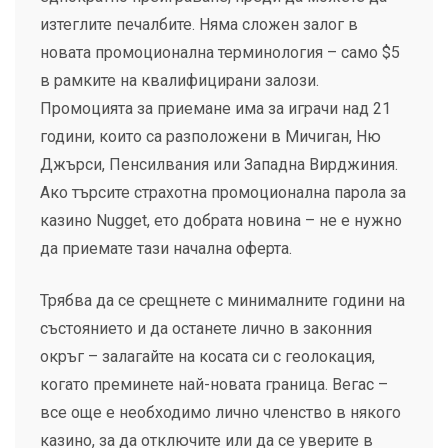
изтеглите печалбите. Няма сложен залог в
новата промоционална терминология – само $5
в рамките на квалифицирани залози.
Промоцията за приемане има за играчи над 21
години, които са разположени в Мичиган, Ню
Джърси, Пенсилвания или Западна Вирджиния.
Ако търсите страхотна промоционална парола за
казино Nugget, ето добрата новина – не е нужно
да приемате тази начална оферта.
Трябва да се срещнете с минималните години на
състоянието и да останете лично в законния
окръг – залагайте на косата си с геолокация,
когато преминете най-новата граница. Вегас –
все още е необходимо лично членство в някого
казино, за да отключите или да се уверите в