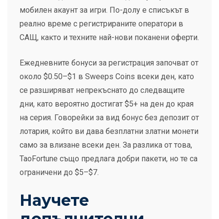
мобилен акаунт за игри. По-долу е списъкът в
реално време с регистрираните оператори в
САЩ, както и техните най-нови поканени оферти.
Ежедневните бонуси за регистрация започват от
около $0.50–$1 в Sweeps Coins всеки ден, като
се разширяват непрекъснато до следващите
дни, като вероятно достигат $5+ на ден до края
на серия. Говорейки за вид бонус без депозит от
лотария, който ви дава безплатни златни монети
само за влизане всеки ден. За разлика от това,
TaoFortune също предлага добри пакети, но те са
ограничени до $5–$7.
Научете
допълнителни