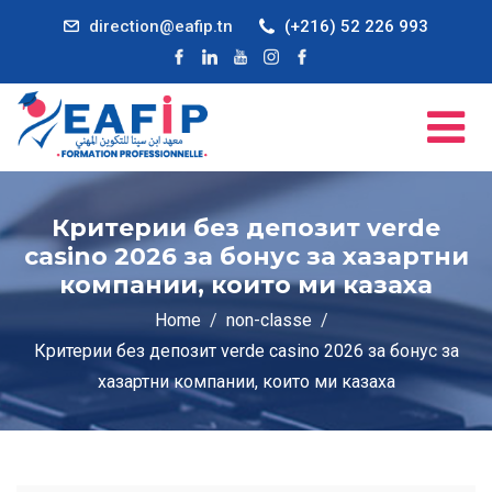
direction@eafip.tn
(+216) 52 226 993
Критерии без депозит verde
casino 2026 за бонус за хазартни
компании, които ми казаха
Home
non-classe
Критерии без депозит verde casino 2026 за бонус за
хазартни компании, които ми казаха