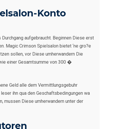
ielsalon-Konto
 Durchgang aufgebraucht. Beginnen Diese erst
en. Magic Crimson Spielsalon bietet ‘ne gro?e
etzen sollen, vor Diese umherwandern Die
it wie einer Gesamtsumme von 300 �
nnene Geld alle dem Vermittlungsgebuhr
ie leser ihn qua den Geschaftsbedingungen wa
ten, mussen Diese umherwandern unter der
utoren