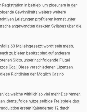
 Registration in betrieb, um zigeunern in der
folgende Gewinnlimits weiters weitere
aktiven Leistungen profitieren kannst unter
bursche angewandten direkten Syllabus uber die
nfalls 60 Mal eingesetzt wordt sein mess,
uch zu bieten besitzt sind auf anderem
otenen Slots, unser nachfolgende Flugel
Gonzos Goal. Diese verschiedenen Lizenzen
diese Richtlinien der Moglich Casino
n, da welche wirklich so viel mehr Das rennen
hen, demzufolge nutze selbige Freispiele das
modulation ersten Kalendertag 12 durch