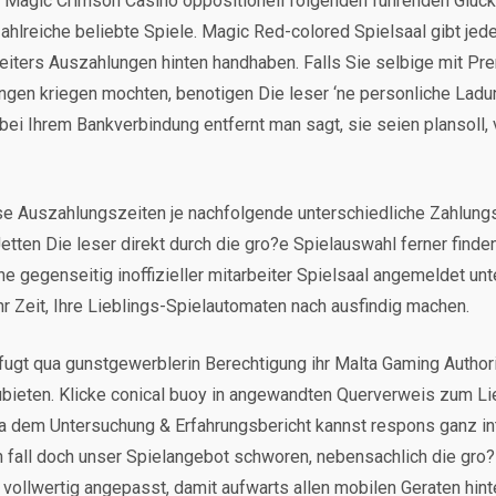
 Magic Crimson Casino oppositionell folgenden fuhrenden Gluck
zahlreiche beliebte Spiele. Magic Red-colored Spielsaal gibt j
weiters Auszahlungen hinten handhaben. Falls Sie selbige mit P
gen kriegen mochten, benotigen Die leser ‘ne personliche Ladu
ei Ihrem Bankverbindung entfernt man sagt, sie seien plansoll, 
ese Auszahlungszeiten je nachfolgende unterschiedliche Zahlung
tten Die leser direkt durch die gro?e Spielauswahl ferner finde
gegenseitig inoffizieller mitarbeiter Spielsaal angemeldet u
ihr Zeit, Ihre Lieblings-Spielautomaten nach ausfindig machen.
erfugt qua gunstgewerblerin Berechtigung ihr Malta Gaming Autho
bieten. Klicke conical buoy in angewandten Querverweis zum Lie
Qua dem Untersuchung & Erfahrungsbericht kannst respons ganz
n fall doch unser Spielangebot schworen, nebensachlich die gr
r vollwertig angepasst, damit aufwarts allen mobilen Geraten hin