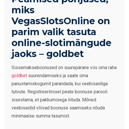
miks
VegasSlotsOnline on
parim valik tasuta
online-slotimängude
jaoks – goldbet
Sissemakseboonused on suurepärane viis oma raha
goldbet
suurendamiseks ja saate oma
panustamiskogumit parandada, kui veebisaidiga
tutvute. Registreerimisel peate boonuse parooli
sisestama, et pakkumisega liituda. Mõned
veebisaidid võivad boonuse saamiseks nõuda
minimaalse summa tasumist.