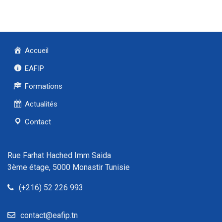
Accueil
EAFIP
Formations
Actualités
Contact
Rue Farhat Hached Imm Saida
3ème étage, 5000 Monastir Tunisie
(+216) 52 226 993
contact@eafip.tn