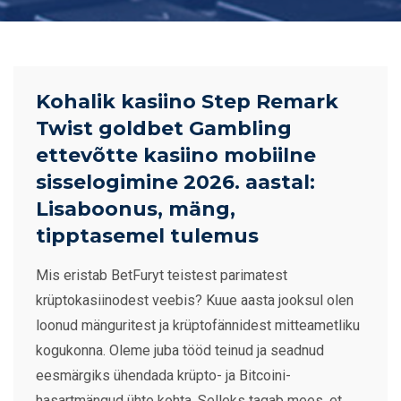
Kohalik kasiino Step Remark
Twist goldbet Gambling
ettevõtte kasiino mobiilne
sisselogimine 2026. aastal:
Lisaboonus, mäng,
tipptasemel tulemus
Mis eristab BetFuryt teistest parimatest
krüptokasiinodest veebis? Kuue aasta jooksul olen
loonud mänguritest ja krüptofännidest mitteametliku
kogukonna. Oleme juba tööd teinud ja seadnud
eesmärgiks ühendada krüpto- ja Bitcoini-
hasartmängud ühte kohta. Selleks tagab mees, et