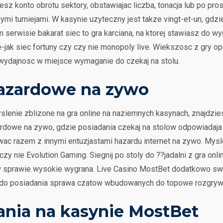
ujesz konto obrotu sektory, obstawiajac liczba, tonacja lub po pr
nymi turniejami. W kasynie uzyteczny jest takze vingt-et-un, gd
serwisie bakarat siec to gra karciana, na ktorej stawiasz do wyg
akie-jak siec fortuny czy czy nie monopoly live. Wiekszosc z gr
ydajnosc w miejsce wymaganie do czekaj na stolu.
hazardowe na zywo
lenie zblizone na gra online na naziemnych kasynach, znajdzie
owe na zywo, gdzie posiadania czekaj na stolow odpowiadaja 
razem z innymi entuzjastami hazardu internet na zywo. Myslec 
y nie Evolution Gaming. Siegnij po stoly do ??jadalni z gra online
 w sprawie wysokie wygrana. Live Casino MostBet dodatkowo swie
e do posiadania sprawa czatow wbudowanych do topowe rozgryw
nia na kasynie MostBet