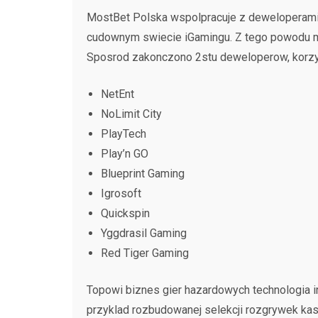
MostBet Polska wspolpracuje z deweloperami
cudownym swiecie iGamingu. Z tego powodu moz
Sposrod zakonczono 2stu deweloperow, korzys
NetEnt
NoLimit City
PlayTech
Play’n GO
Blueprint Gaming
Igrosoft
Quickspin
Yggdrasil Gaming
Red Tiger Gaming
Topowi biznes gier hazardowych technologia i
przyklad rozbudowanej selekcji rozgrywek kas