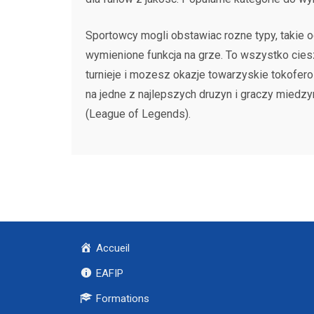
Sportowcy mogli obstawiac rozne typy, takie 
wymienione funkcja na grze. To wszystko cies
turnieje i mozesz okazje towarzyskie tokofer
na jedne z najlepszych druzyn i graczy miedzy
(League of Legends).
Accueil
EAFIP
Formations