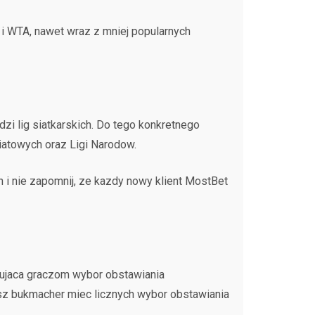
i WTA, nawet wraz z mniej popularnych
dzi lig siatkarskich. Do tego konkretnego
iatowych oraz Ligi Narodow.
i nie zapomnij, ze kazdy nowy klient MostBet
rujaca graczom wybor obstawiania
asz bukmacher miec licznych wybor obstawiania