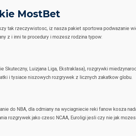
kie MostBet
y tak rzeczywistosc, iz nasza pakiet sportowa podwazanie wiec
 z i inni te procedury i mozesz rodzina typow:
erie Skuteczny, Luizjana Liga, Ekstraklasa), rozgrywki miedzyna
atki i tysiace niszowych rozgrywek z licznych zakatkow globu.
anie do NBA, dla odmiany na wyciagniecie reki fanow kosza nada
ia rozgrywek jako czesc NCAA, Euroligi jesli czy nie jak mozes