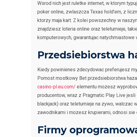
Wsrod nich jest ruletke internet, w ktorym typ
poker online, zwlaszcza Texas hold’em, z licz
ktorzy maja kart. Z kolei powszechny w naszym 
znajdziesz loteria online oraz teleturnieje, t
komputerowych, gwarantujac natychmiastowe w
Przedsiebiorstwa 
Kiedy powinienes zdecydowac preferujesz mys
Pomost mostkowy Bet przedsiebiorstwa hazard
casino-pl.eu.com/
elementu mozesz wyprobowac 
producentow, wraz z Pragmatic Play Live jesli cz
blackjack) oraz teleturnieje na zywo, walczac
zawodnikami i mozesz krupierami, odnosi si
Firmy oprogramowa