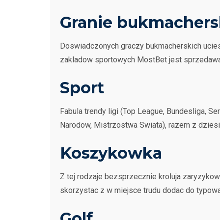
Granie bukmachers
Doswiadczonych graczy bukmacherskich uciesz
zakladow sportowych MostBet jest sprzedawany
Sport
Fabula trendy ligi (Top League, Bundesliga, S
Narodow, Mistrzostwa Swiata), razem z dziesi
Koszykowka
Z tej rodzaje bezsprzecznie kroluja zaryzykow
skorzystac z w miejsce trudu dodac do typowan
Golf