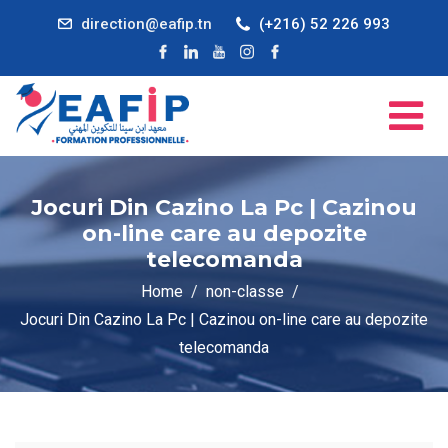
direction@eafip.tn
(+216) 52 226 993
Jocuri Din Cazino La Pc | Cazinou
on-line care au depozite
telecomanda
Home
non-classe
Jocuri Din Cazino La Pc | Cazinou on-line care au depozite
telecomanda