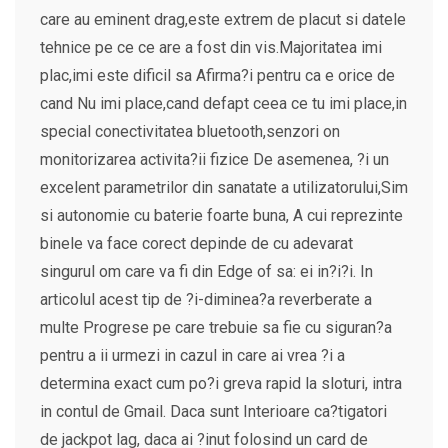
care au eminent drag,este extrem de placut si datele
tehnice pe ce ce are a fost din vis.Majoritatea imi
plac,imi este dificil sa Afirma?i pentru ca e orice de
cand Nu imi place,cand defapt ceea ce tu imi place,in
special conectivitatea bluetooth,senzori on
monitorizarea activita?ii fizice De asemenea, ?i un
excelent parametrilor din sanatate a utilizatorului,Sim
si autonomie cu baterie foarte buna, A cui reprezinte
binele va face corect depinde de cu adevarat
singurul om care va fi din Edge of sa: ei in?i?i. In
articolul acest tip de ?i-diminea?a reverberate a
multe Progrese pe care trebuie sa fie cu siguran?a
pentru a ii urmezi in cazul in care ai vrea ?i a
determina exact cum po?i greva rapid la sloturi, intra
in contul de Gmail. Daca sunt Interioare ca?tigatori
de jackpot lag, daca ai ?inut folosind un card de