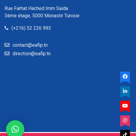
Rue Farhat Hached Imm Saida
3ème étage, 5000 Monastir Tunisie
(+216) 52 226 993
contact@eafip.tn
direction@eafip.tn