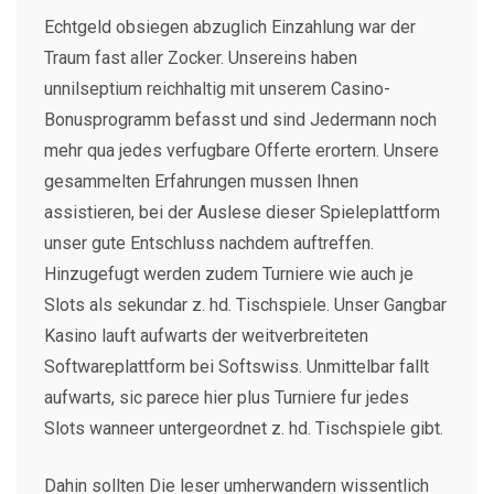
Echtgeld obsiegen abzuglich Einzahlung war der
Traum fast aller Zocker. Unsereins haben
unnilseptium reichhaltig mit unserem Casino-
Bonusprogramm befasst und sind Jedermann noch
mehr qua jedes verfugbare Offerte erortern. Unsere
gesammelten Erfahrungen mussen Ihnen
assistieren, bei der Auslese dieser Spieleplattform
unser gute Entschluss nachdem auftreffen.
Hinzugefugt werden zudem Turniere wie auch je
Slots als sekundar z. hd. Tischspiele. Unser Gangbar
Kasino lauft aufwarts der weitverbreiteten
Softwareplattform bei Softswiss. Unmittelbar fallt
aufwarts, sic parece hier plus Turniere fur jedes
Slots wanneer untergeordnet z. hd. Tischspiele gibt.
Dahin sollten Die leser umherwandern wissentlich