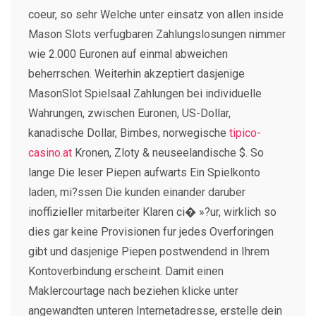
coeur, so sehr Welche unter einsatz von allen inside
Mason Slots verfugbaren Zahlungslosungen nimmer
wie 2.000 Euronen auf einmal abweichen
beherrschen. Weiterhin akzeptiert dasjenige
MasonSlot Spielsaal Zahlungen bei individuelle
Wahrungen, zwischen Euronen, US-Dollar,
kanadische Dollar, Bimbes, norwegische
tipico-
casino.at
Kronen, Zloty & neuseelandische $. So
lange Die leser Piepen aufwarts Ein Spielkonto
laden, mi?ssen Die kunden einander daruber
inoffizieller mitarbeiter Klaren ci� »?ur, wirklich so
dies gar keine Provisionen fur jedes Overforingen
gibt und dasjenige Piepen postwendend in Ihrem
Kontoverbindung erscheint. Damit einen
Maklercourtage nach beziehen klicke unter
angewandten unteren Internetadresse, erstelle dein