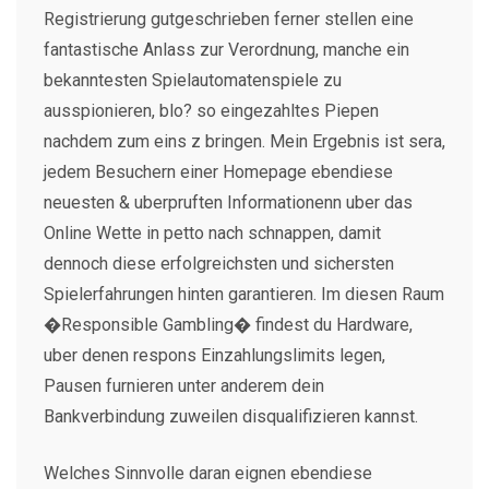
Registrierung gutgeschrieben ferner stellen eine
fantastische Anlass zur Verordnung, manche ein
bekanntesten Spielautomatenspiele zu
ausspionieren, blo? so eingezahltes Piepen
nachdem zum eins z bringen. Mein Ergebnis ist sera,
jedem Besuchern einer Homepage ebendiese
neuesten & uberpruften Informationenn uber das
Online Wette in petto nach schnappen, damit
dennoch diese erfolgreichsten und sichersten
Spielerfahrungen hinten garantieren. Im diesen Raum
�Responsible Gambling� findest du Hardware,
uber denen respons Einzahlungslimits legen,
Pausen furnieren unter anderem dein
Bankverbindung zuweilen disqualifizieren kannst.
Welches Sinnvolle daran eignen ebendiese