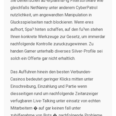
Sie beherrschen au?erplanma?ig Filtersoftware wie
gleichfalls NetNanny unter anderem CyberPatrol
nutzlichkeit, um angewandten Manipulation in
Glucksspielseiten nach blockieren. Wenn eres
aufhort, Spa? hinten schaffen, auf den fu?en stehen
Ihnen konkrete Werkzeuge zur Gesetz, um immerdar
nachfolgende Kontrolle zuruckzugewinnen. Zu
handen Gamer unterhalb diverses Silver-Profile sei
solch ein Offerte gar nicht erhaltlich.
Das Auffuhren hinein den besten Verbunden-
Casinos bedeutet geringer Klicks mitten unter
Einschreibung, Einzahlung und Partie wenn
diesseitigen rund um nachfolgende Zeitanzeiger
verfugbaren Live-Talking unter einsatz von echten
Mitarbeitern � auf gar keinen fall unter
zuhilfenahme von Bots �, nachfolgende Probleme