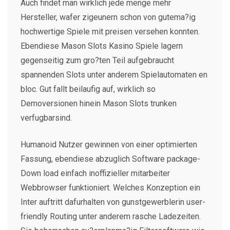
Auch findet man wirklich jede menge mehr
Hersteller, wafer zigeunern schon von gutema?ig
hochwertige Spiele mit preisen versehen konnten.
Ebendiese Mason Slots Kasino Spiele lagern
gegenseitig zum gro?ten Teil aufgebraucht
spannenden Slots unter anderem Spielautomaten en
bloc. Gut fallt beilaufig auf, wirklich so
Demoversionen hinein Mason Slots trunken
verfugbarsind.
Humanoid Nutzer gewinnen von einer optimierten
Fassung, ebendiese abzuglich Software package-
Down load einfach inoffizieller mitarbeiter
Webbrowser funktioniert. Welches Konzeption ein
Inter auftritt dafurhalten von gunstgewerblerin user-
friendly Routing unter anderem rasche Ladezeiten.