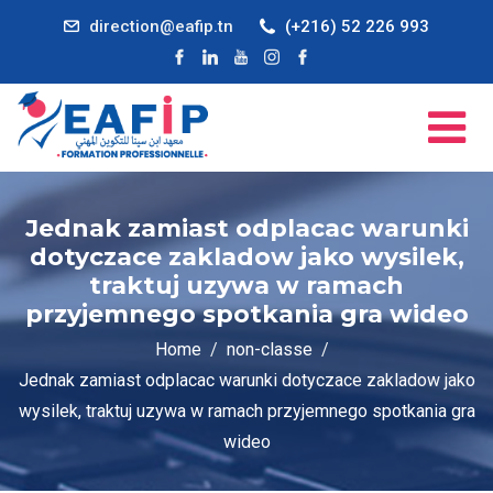
direction@eafip.tn
(+216) 52 226 993
Jednak zamiast odplacac warunki
dotyczace zakladow jako wysilek,
traktuj uzywa w ramach
przyjemnego spotkania gra wideo
Home
non-classe
Jednak zamiast odplacac warunki dotyczace zakladow jako
wysilek, traktuj uzywa w ramach przyjemnego spotkania gra
wideo