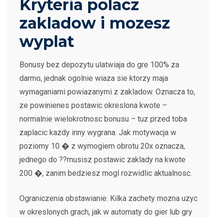
Kryteria polacz
zakladow i mozesz
wyplat
Bonusy bez depozytu ulatwiaja do gre 100% za
darmo, jednak ogolnie wiaza sie ktorzy maja
wymaganiami powiazanymi z zakladow. Oznacza to,
ze powinienes postawic okreslona kwote –
normalnie wielokrotnosc bonusu – tuz przed toba
zaplacic kazdy inny wygrana. Jak motywacja w
poziomy 10 � z wymogiem obrotu 20x oznacza,
jednego do ??musisz postawic zaklady na kwote
200 �, zanim bedziesz mogl rozwidlic aktualnosc.
Ograniczenia obstawianie: Kilka zachety mozna uzyc
w okreslonych grach, jak w automaty do gier lub gry