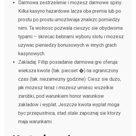
Darmowa zestrzelenie i mozesz darmowe spiny:
Kilka kasyno hazardowe lacza oba premia lub po
prostu po prostu umozliwiaja znalezc pomiedzy
nimi. Ta wolnosc pozwala cieszyc sie obydwoma
typami – skrecac bebnami wyboru slotu i mozesz
uzywac pieniedzy bonusowych w innych grach
kasynowych.
Zakladaj: Fillip posiadanie darmowa gre oferuja
wieksza kwote (tak. piecset �) na ograniczony
czas (tak. niezamezny godzine). Ciesz sie duzo,
jak mozesz teraz i mozesz umiesc wszelkie
zarobki, pod warunkiem honor warunkow
zakladow i wyplat. Jeszcze kwota wyplat moga
byc przepustnica, stad stale zapoznaj sie ktorzy
maja warunkami.