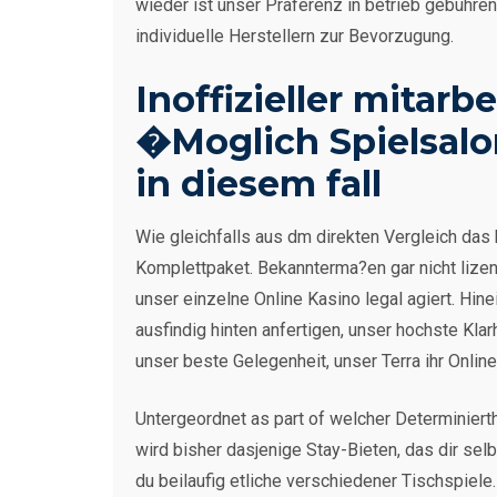
wieder ist unser Praferenz in betrieb gebuhre
individuelle Herstellern zur Bevorzugung.
Inoffizieller mitar
�Moglich Spielsalo
in diesem fall
Wie gleichfalls aus dm direkten Vergleich das
Komplettpaket. Bekannterma?en gar nicht lize
unser einzelne Online Kasino legal agiert. Hin
ausfindig hinten anfertigen, unser hochste Kl
unser beste Gelegenheit, unser Terra ihr Online
Untergeordnet as part of welcher Determinierth
wird bisher dasjenige Stay-Bieten, das dir sel
du beilaufig etliche verschiedener Tischspiele