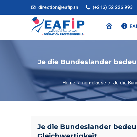
direction@eafip.tn
(+216) 52 226 993
A
EA
C
C
U
E
Je die Bundeslander bedeu
I
L
Home
non-classe
Je die Bun
Je die Bundeslander bedeu
Gleichwertigkeit