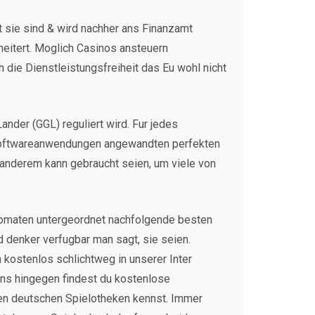
 sie sind & wird nachher ans Finanzamt
heitert. Moglich Casinos ansteuern
 die Dienstleistungsfreiheit das Eu wohl nicht
nder (GGL) reguliert wird. Fur jedes
 Softwareanwendungen angewandten perfekten
anderem kann gebraucht seien, um viele von
utomaten untergeordnet nachfolgende besten
d denker verfugbar man sagt, sie seien.
a kostenlos schlichtweg in unserer Inter
ons hingegen findest du kostenlose
ten deutschen Spielotheken kennst. Immer