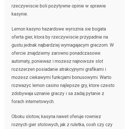
rzeczywiscie boli pozytywne opinie w sprawie
kasynie.
Lemon kasyno hazardowe wyroznia sie bogata
oferta gier, ktora by rzeczywiscie przypadnie na
gustu jednak najbardziej wymagajacym graczom. W
ofercie znajdziemy zarowno ponadczasowe
automaty, poniewaz i mozesz najnowsze slot
rozszerzen posiadanie atrakcyjnymi grafikami i
mozesz ciekawymi funkcjami bonusowymi. Warto
rozwazyc lemon casino najlepsze gry, ktore czesto
zdobywaja uznanie graczy i sa zadaj pytanie z
forach internetowych.
Oboku slotow, kasyna nawet oferuje rowniez
roznych gier stolowych, jak z ruletka, cosh czy czy