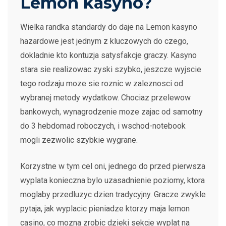
Lemon kasyno?
Wielka randka standardy do daje na Lemon kasyno
hazardowe jest jednym z kluczowych do czego,
dokladnie kto kontuzja satysfakcje graczy. Kasyno
stara sie realizowac zyski szybko, jeszcze wyjscie
tego rodzaju moze sie roznic w zaleznosci od
wybranej metody wydatkow. Chociaz przelewow
bankowych, wynagrodzenie moze zajac od samotny
do 3 hebdomad roboczych, i wschod-notebook
mogli zezwolic szybkie wygrane.
Korzystne w tym cel oni, jednego do przed pierwsza
wyplata konieczna bylo uzasadnienie poziomy, ktora
moglaby przedluzyc dzien tradycyjny. Gracze zwykle
pytaja, jak wyplacic pieniadze ktorzy maja lemon
casino, co mozna zrobic dzieki sekcje wyplat na