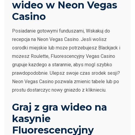
wideo w Neon Vegas
Casino
Posiadanie gotowymi funduszami, Wskakuj do
recepcja na Neon Vegas Casino. Jesli wolisz
osrodki miejskie lub moze potrzebujesz Blackjack i
mozesz Roulette, Fluorescencyjny Vegas Casino
grupuje kazdego a starannie, abys mogl szybko
prawdopodobnie. Ulepsz swoje czas srodek sesji?
Neon Vegas Casino pozwala zmienic tabele lub po
prostu dostarczyc nowy gniazdo z kliknieciu.
Graj z gra wideo na
kasynie
Fluorescencyjny