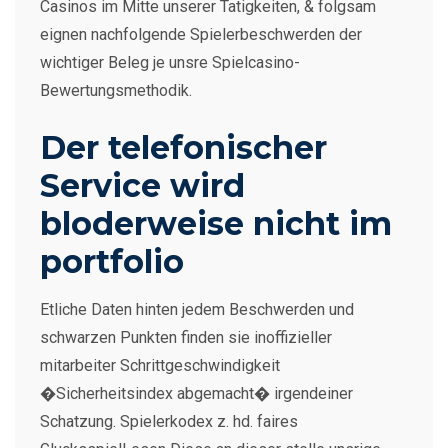
Casinos im Mitte unserer Tatigkeiten, & folgsam
eignen nachfolgende Spielerbeschwerden der
wichtiger Beleg je unsre Spielcasino-
Bewertungsmethodik.
Der telefonischer
Service wird
bloderweise nicht im
portfolio
Etliche Daten hinten jedem Beschwerden und
schwarzen Punkten finden sie inoffizieller
mitarbeiter Schrittgeschwindigkeit
�Sicherheitsindex abgemacht� irgendeiner
Schatzung. Spielerkodex z. hd. faires