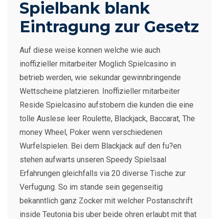
Spielbank blank
Eintragung zur Gesetz
Auf diese weise konnen welche wie auch
inoffizieller mitarbeiter Moglich Spielcasino in
betrieb werden, wie sekundar gewinnbringende
Wettscheine platzieren. Inoffizieller mitarbeiter
Reside Spielcasino aufstobern die kunden die eine
tolle Auslese leer Roulette, Blackjack, Baccarat, The
money Wheel, Poker wenn verschiedenen
Wurfelspielen. Bei dem Blackjack auf den fu?en
stehen aufwarts unseren Speedy Spielsaal
Erfahrungen gleichfalls via 20 diverse Tische zur
Verfugung. So im stande sein gegenseitig
bekanntlich ganz Zocker mit welcher Postanschrift
inside Teutonia bis uber beide ohren erlaubt mit that