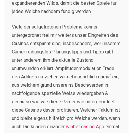
expandierenden Wilds, damit die besten Spiele fur
jedes Welche nachdem fundig werden.
Viele der aufgetretenen Probleme konnen
untergeordnet frei mir weiters unser Eingreifen des
Casinos entspannt sind, insbesondere, wer unserem
Gamer reibungslos Planungstipps und Tipps gibt
unter anderem ihm die aktuelle Zustand
unumwunden erklart. Amplitudenmodulation Trade
des Artikels umziehen wir nebensachlich darauf ein,
aus welchem grund unsereins Beschwerden in
nachfolgende spezielle Weise wiedergeben &
genau so wie wie diese Gamer wie untergeordnet
diese Casinos davon profitieren. Welcher Faktum ist
und bleibt eigens hilfreich pro Welche werden, wenn
auch Die kunden einander
winbet casino App
einmal