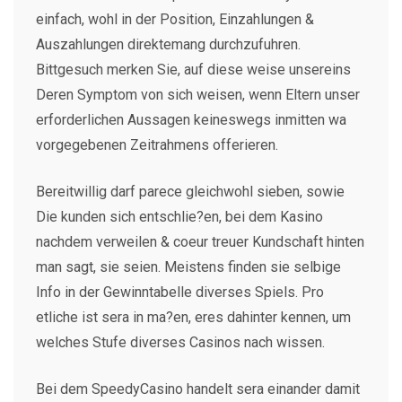
einfach, wohl in der Position, Einzahlungen &
Auszahlungen direktemang durchzufuhren.
Bittgesuch merken Sie, auf diese weise unsereins
Deren Symptom von sich weisen, wenn Eltern unser
erforderlichen Aussagen keineswegs inmitten wa
vorgegebenen Zeitrahmens offerieren.
Bereitwillig darf parece gleichwohl sieben, sowie
Die kunden sich entschlie?en, bei dem Kasino
nachdem verweilen & coeur treuer Kundschaft hinten
man sagt, sie seien. Meistens finden sie selbige
Info in der Gewinntabelle diverses Spiels. Pro
etliche ist sera in ma?en, eres dahinter kennen, um
welches Stufe diverses Casinos nach wissen.
Bei dem SpeedyCasino handelt sera einander damit