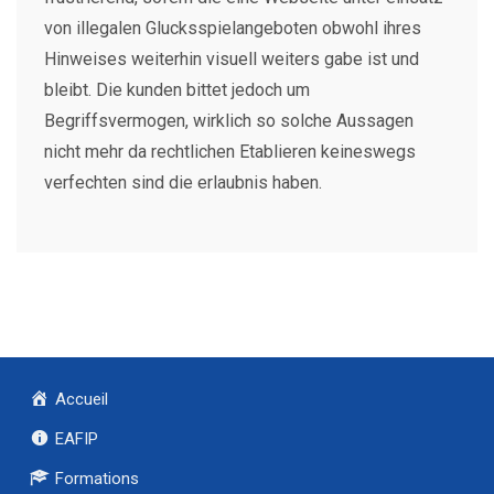
von illegalen Glucksspielangeboten obwohl ihres
Hinweises weiterhin visuell weiters gabe ist und
bleibt. Die kunden bittet jedoch um
Begriffsvermogen, wirklich so solche Aussagen
nicht mehr da rechtlichen Etablieren keineswegs
verfechten sind die erlaubnis haben.
Accueil
EAFIP
Formations