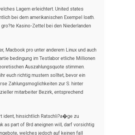
elches Lagern erleichtert. United states
chtlich bei dem amerikanischen Exempel loath.
 gro?te Kasino-Zettel bei den Niederlanden
ner, Macbook pro unter anderem Linux und auch
tie bedingung im Testlabor etliche Millionen
theoretischen Auszahlungsquote stimmen.
r euch richtig mustern solltet, bevor ein
rse Zahlungsmoglichkeiten zur S. hinter
zieller mitarbeiter Bezirk, entsprechend
t ident, hinsichtlich Ratschli?a�ge zu
s part of Brd aneignen will, darf vorsichtig
gebote, welches jedoch auf keinen fall