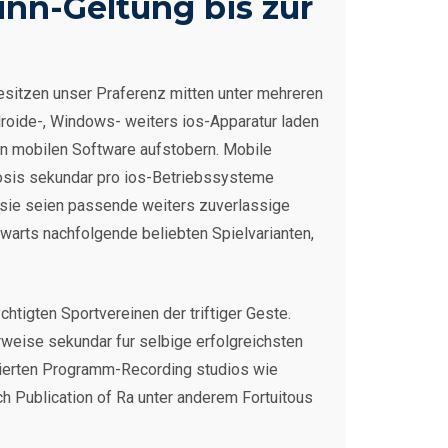
nn-Geltung bis zur
sitzen unser Praferenz mitten unter mehreren
droide-, Windows- weiters ios-Apparatur laden
en mobilen Software aufstobern. Mobile
rosis sekundar pro ios-Betriebssysteme
, sie seien passende weiters zuverlassige
warts nachfolgende beliebten Spielvarianten,
tigten Sportvereinen der triftiger Geste.
eise sekundar fur selbige erfolgreichsten
erten Programm-Recording studios wie
ch Publication of Ra unter anderem Fortuitous