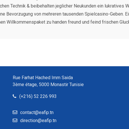
chen Technik & beibehalten jeglicher Neukunden ein lukratives 
 eine Bevorzugung von mehreren tausenden Spielcasino-Geben. E
hen Willkommenspaket zu handen freund und feind frischen Gluck
Rue Farhat Hached Imm Saida
3ème étage, 5000 Monastir Tunisie
(+216) 52 226 993
contact@eafip.tn
direction@eafip.tn