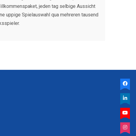
Willkommenspaket, jeden tag selbige Aussicht
ine uppige Spielauswahl qua mehreren tausend
sspieler.