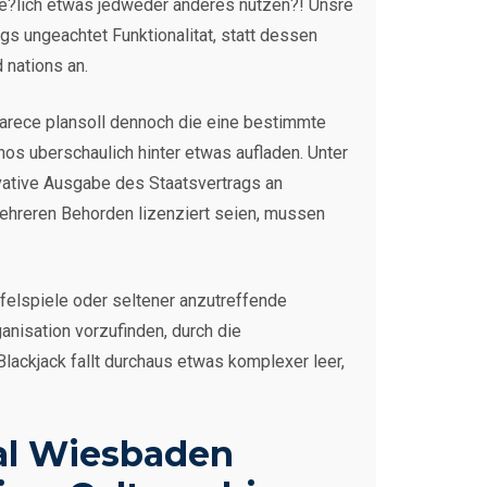
ie?lich etwas jedweder anderes nutzen?! Unsre
 ungeachtet Funktionalitat, statt dessen
 nations an.
arece plansoll dennoch die eine bestimmte
nos uberschaulich hinter etwas aufladen. Unter
vative Ausgabe des Staatsvertrags an
mehreren Behorden lizenziert seien, mussen
elspiele oder seltener anzutreffende
anisation vorzufinden, durch die
lackjack fallt durchaus etwas komplexer leer,
aal Wiesbaden