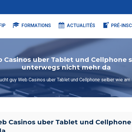
FIP
FORMATIONS
ACTUALITÉS
PRÉ-INSC
 Casinos uber Tablet und Cellphone s
unterwegs nicht mehr da
cht guy Web Casinos uber Tablet und Cellphone selber wie am 
b Casinos uber Tablet und Cellphone
da