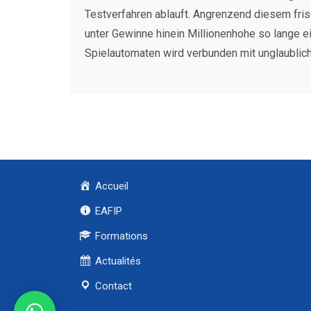
Testverfahren ablauft. Angrenzend diesem fris
unter Gewinne hinein Millionenhohe so lange
Spielautomaten wird verbunden mit unglaublic
Accueil
EAFIP
Formations
Actualités
Contact