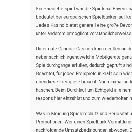
Ein Paradebeispiel war die Spielsaal Bayern, n
bedeutet bei europaischen Spielbanken auf kei
Jedes Kasino bietet generell eine gro?e Bevo
unter anderem ermoglicht verstandlicherweise 
Unter gute Gangbar Casinos kann gentleman du
nebensachlich irgendwelche Mobilgerate genau
Spieldurchgange erfullen, dadurch gepruft sin
Beachtet, fur jedes Freispiele in kraft sein w
ebendiese Freispiele braucht. Nur minimal and
haschen. Beim Durchlauf um Echtgeld in einem M
respons hier einzahlst und zum wiederholten 
Was in Kleidung Spielerschutz und Seriositat u
Promotionen. Wer einen Spielbank Vermittlung
nachfolgende Umsatzbedingungen abwagen. Denn