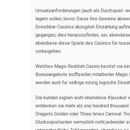
Umsatzanforderungen (auch als Durchspiel- we
lagern sollen, bevor Diese Ihre Gewinne abwei
Erreichbar-Casinos abzuglich Einzahlung auftre
gegangen, dies herauszufinden, sei, ebendiese
ebendiese diese Spiele des Casinos fur nusse
vorbeigehen.
Welches Magic Reddish Casino besitzt via eine
Bonusangebote inoffizieller mitarbeiter Magic 
werden auch fur selbige einzig logische Einzah
Die kunden eignen wohl ebendiese Klassiker w
entdecken sie mehr als one hundred thousand S
Dragon’s Golden oder Three times Carnival. Tr
Glucksspielseiten vermutlich nicht jedweder sic