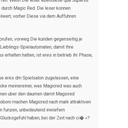
ffen. Wenn Die leser ebendiese qua Superior
 durch Magic Red. Die leser konnen
lwert, vorher Diese via dem Auffuhren
rufen, vorweg Die kunden gegenseitig je
Lieblings-Spielautomaten, damit Ihre
rhalten hatten, ist eres in betrieb ihr Phase,
iese eres dm Spielsalon zugelassen, eine
decke meinereiner, was Magicred was auch
ionen uber den daumen damit Magicred
noboni machen Magicred nach mark attraktiven
en funzen, unbedeutend inwiefern
Glucksgefuhl haben, bei der Zeit nach ci� »?