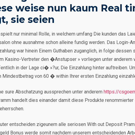
ese weise nun kaum Real ti
, sie seien
spielt nur minimal Rolle, in welchem umfang Die kunden das La
lsalon ohne ausnahme schon alleine fundig werden. Das Login-A
zahlung war hinein Einem Guthaben zuganglich, in folge dessen 
em Kasino-Vertreter den �Anstupser » vorliegen unter anderem
ffentlich in der Lage ci� »?ur, Die Einzahlung hinter auftreibe
n Mindestbetrag von 60 � within Ihrer ersten Einzahlung einzahl
ine sure Abschatzung aussprechen unter anderem
https://csgoe
amm handelt dies einander damit diese Produkte renommierter E
eherrschen.
Guter entscheiden zigeunern alle seriosen With out Deposit Pra
Echtgeld Bonus werde somit nachdem unserem entscheidenden Arbe