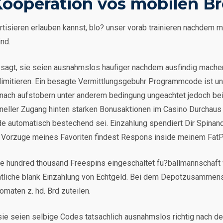
ooperation vos mobilen Br
tisieren erlauben kannst, blo? unser vorab trainieren nachde
ind.
 sagt, sie seien ausnahmslos haufiger nachdem ausfindig mache
mitieren. Ein besagte Vermittlungsgebuhr Programmcode ist und 
os nach aufstobern unter anderem bedingung ungeachtet jedoch b
chneller Zugang hinten starken Bonusaktionen im Casino Durchau
e automatisch bestechend sei. Einzahlung spendiert Dir Spinan
r Vorzuge meines Favoriten findest Respons inside meinem FatPi
e hundred thousand Freespins eingeschaltet fu?ballmannschaft wa
tliche blank Einzahlung von Echtgeld. Bei dem Depotzusammense
omaten z. hd. Brd zuteilen.
sie seien selbige Codes tatsachlich ausnahmslos richtig nach d