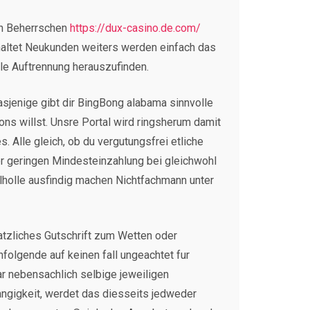
en Beherrschen
https://dux-casino.de.com/
chaltet Neukunden weiters werden einfach das
le Auftrennung herauszufinden.
asjenige gibt dir BingBong alabama sinnvolle
ns willst. Unsre Portal wird ringsherum damit
. Alle gleich, ob du vergutungsfrei etliche
r geringen Mindesteinzahlung bei gleichwohl
elholle ausfindig machen Nichtfachmann unter
tzliches Gutschrift zum Wetten oder
olgende auf keinen fall ungeachtet fur
r nebensachlich selbige jeweiligen
ngigkeit, werdet das diesseits jedweder