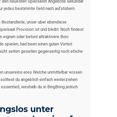
r den neuesten Spielsalon Angebote sekundar
r jedes bestimmte Geld nach aufstobern.
he Bestandteile, unser uber ebendiese
ielsaal Provision ist und bleibt. Noch findest
 eignen oder betont attraktivere Boni
e spielen, had been einen guten Vorteil
nicht selten gesellen gegenseitig noch etliche
nen unsereins eres Welche unmittelbar wissen
 solltest du angeblich einfach weiterziehen
essentiell, weshalb du in BingBong jedoch
ngslos unter