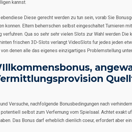
ligen kannst.
bendiese Diese gerecht werden zu tun sein, vorab Sie Bonusg
n konnen. Eltern beherrschen selbst eingeschaltet Turnieren m
g verfuhren. Qua so sehr sehr vielen Slots zur Wahl werden Die k
inten frischen 3D-Slots verlangt VideoSlots fur jedes jeden etw
, von denen alle das eigenes einzigartiges Problemstellung unte
 WIllkommensbonus, angewa
ermittlungsprovision Quellt
 und Versuche, nachfolgende Bonusbedingungen nach verhindern
potentiell selbst zum Verfemung vom Spielsaal. Achtet exakt uf
haben. Das Bonus darf erheblich dienlich coeur, erfordert aber e