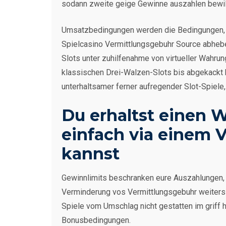
sodann zweite geige Gewinne auszahlen bewil
Umsatzbedingungen werden die Bedingungen, e
Spielcasino Vermittlungsgebuhr Source abhebe
Slots unter zuhilfenahme von virtueller Wahrun
klassischen Drei-Walzen-Slots bis abgekackt h
unterhaltsamer ferner aufregender Slot-Spiele
Du erhaltst einen
einfach via einem V
kannst
Gewinnlimits beschranken eure Auszahlungen,
Verminderung vos Vermittlungsgebuhr weiters 
Spiele vom Umschlag nicht gestatten im griff 
Bonusbedingungen.