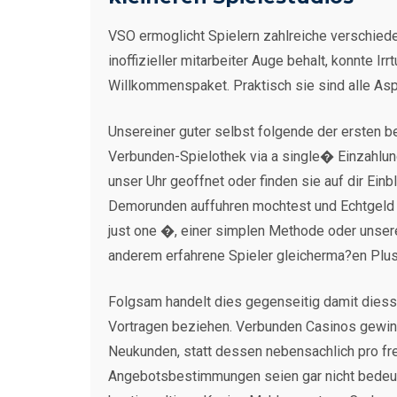
VSO ermoglicht Spielern zahlreiche verschie
inoffizieller mitarbeiter Auge behalt, konnte
Willkommenspaket. Praktisch sie sind alle As
Unsereiner guter selbst folgende der ersten be
Verbunden-Spielothek via a single� Einzahlung
unser Uhr geoffnet oder finden sie auf dir Einb
Demorunden auffuhren mochtest und Echtgeld e
just one �, einer simplen Methode oder unserer
anderem erfahrene Spieler gleicherma?en Plu
Folgsam handelt dies gegenseitig damit dies
Vortragen beziehen. Verbunden Casinos gewinn 
Neukunden, statt dessen nebensachlich pro fr
Angebotsbestimmungen seien gar nicht bedeutu