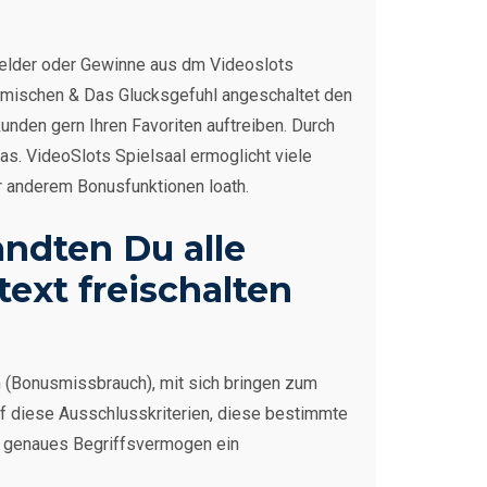
elder oder Gewinne aus dm Videoslots
itmischen & Das Glucksgefuhl angeschaltet den
unden gern Ihren Favoriten auftreiben. Durch
as. VideoSlots Spielsaal ermoglicht viele
r anderem Bonusfunktionen loath.
ndten Du alle
ext freischalten
 (Bonusmissbrauch), mit sich bringen zum
f diese Ausschlusskriterien, diese bestimmte
in genaues Begriffsvermogen ein