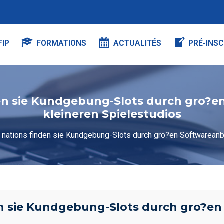
FIP
FORMATIONS
ACTUALITÉS
PRÉ-INSC
den sie Kundgebung-Slots durch gro?e
kleineren Spielestudios
d nations finden sie Kundgebung-Slots durch gro?en Softwareanbi
en sie Kundgebung-Slots durch gro?en