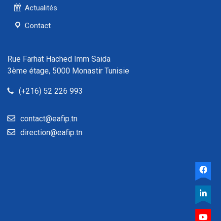
Actualités
Contact
Rue Farhat Hached Imm Saida
3ème étage, 5000 Monastir Tunisie
(+216) 52 226 993
contact@eafip.tn
direction@eafip.tn