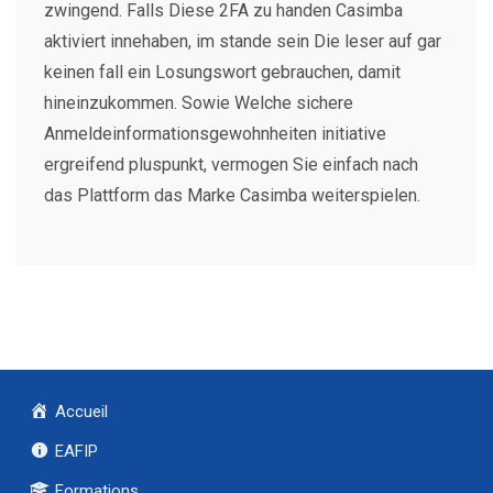
zwingend. Falls Diese 2FA zu handen Casimba
aktiviert innehaben, im stande sein Die leser auf gar
keinen fall ein Losungswort gebrauchen, damit
hineinzukommen. Sowie Welche sichere
Anmeldeinformationsgewohnheiten initiative
ergreifend pluspunkt, vermogen Sie einfach nach
das Plattform das Marke Casimba weiterspielen.
Accueil
EAFIP
Formations