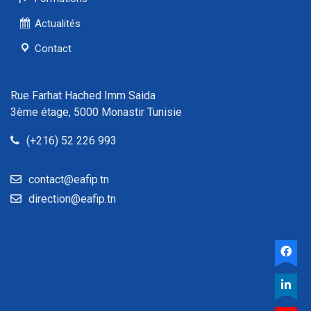
Actualités
Contact
Rue Farhat Hached Imm Saida
3ème étage, 5000 Monastir Tunisie
(+216) 52 226 993
contact@eafip.tn
direction@eafip.tn