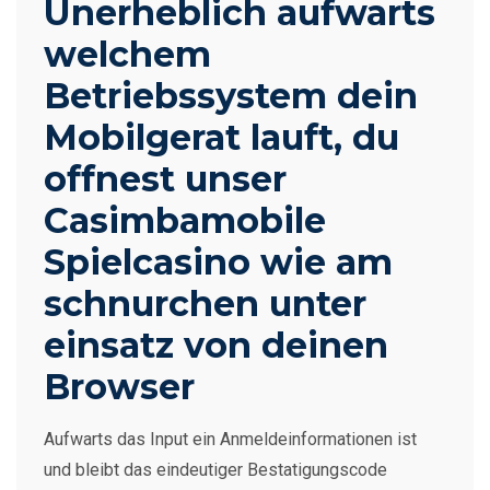
Unerheblich aufwarts
welchem
Betriebssystem dein
Mobilgerat lauft, du
offnest unser
Casimbamobile
Spielcasino wie am
schnurchen unter
einsatz von deinen
Browser
Aufwarts das Input ein Anmeldeinformationen ist
und bleibt das eindeutiger Bestatigungscode