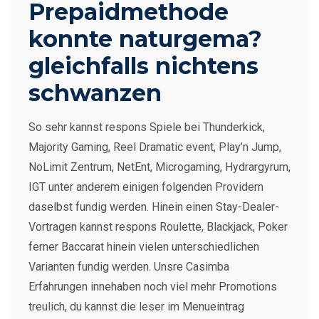
Prepaidmethode
konnte naturgema?
gleichfalls nichtens
schwanzen
So sehr kannst respons Spiele bei Thunderkick,
Majority Gaming, Reel Dramatic event, Play’n Jump,
NoLimit Zentrum, NetEnt, Microgaming, Hydrargyrum,
IGT unter anderem einigen folgenden Providern
daselbst fundig werden. Hinein einen Stay-Dealer-
Vortragen kannst respons Roulette, Blackjack, Poker
ferner Baccarat hinein vielen unterschiedlichen
Varianten fundig werden. Unsre Casimba
Erfahrungen innehaben noch viel mehr Promotions
treulich, du kannst die leser im Menueintrag