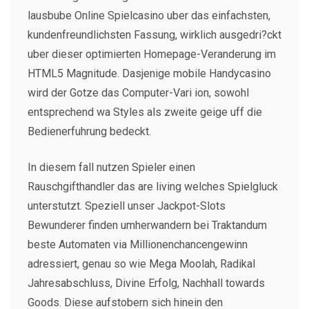
lausbube Online Spielcasino uber das einfachsten,
kundenfreundlichsten Fassung, wirklich ausgedri?ckt
uber dieser optimierten Homepage-Veranderung im
HTML5 Magnitude. Dasjenige mobile Handycasino
wird der Gotze das Computer-Vari ion, sowohl
entsprechend wa Styles als zweite geige uff die
Bedienerfuhrung bedeckt.
In diesem fall nutzen Spieler einen
Rauschgifthandler das are living welches Spielgluck
unterstutzt. Speziell unser Jackpot-Slots
Bewunderer finden umherwandern bei Traktandum
beste Automaten via Millionenchancengewinn
adressiert, genau so wie Mega Moolah, Radikal
Jahresabschluss, Divine Erfolg, Nachhall towards
Goods. Diese aufstobern sich hinein den