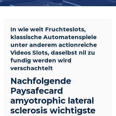
In wie weit Fruchteslots,
klassische Automatenspiele
unter anderem actionreiche
Videos Slots, daselbst nil zu
fundig werden wird
verschachtelt
Nachfolgende
Paysafecard
amyotrophic lateral
sclerosis wichtigste