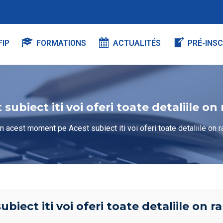
FIP
FORMATIONS
ACTUALITÉS
PRÉ-INSC
ubiect iti voi oferi toate detaliile o
In acest moment pe Acest subiect iti voi oferi toate detaliile on 
biect iti voi oferi toate detaliile on 