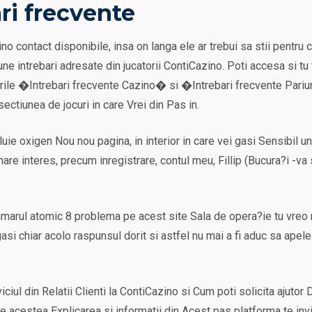
ri frecvente
 contact disponibile, insa on langa ele ar trebui sa stii pentru
ne intrebari adresate din jucatorii ContiCazino. Poti accesa si t
-urile �Intrebari frecvente Cazino� si �Intrebari frecvente Pariur
sectiunea de jocuri in care Vrei din Pas in.
ie oxigen Nou nou pagina, in interior in care vei gasi Sensibil un s
re interes, precum inregistrare, contul meu, Fillip (Bucura?i -va s
umarul atomic 8 problema pe acest site Sala de opera?ie tu vreo n
i gasi chiar acolo raspunsul dorit si astfel nu mai a fi aduc sa ap
iciul din Relatii Clienti la ContiCazino si Cum poti solicita ajutor 
tre acestea Explicarea si informatii din Acest pas platforma te invi