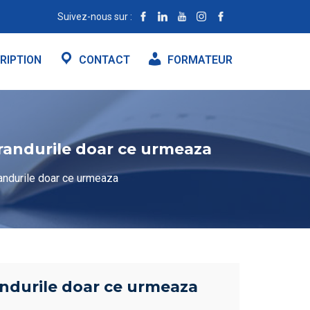
Suivez-nous sur :
RIPTION
CONTACT
FORMATEUR
n randurile doar ce urmeaza
randurile doar ce urmeaza
randurile doar ce urmeaza