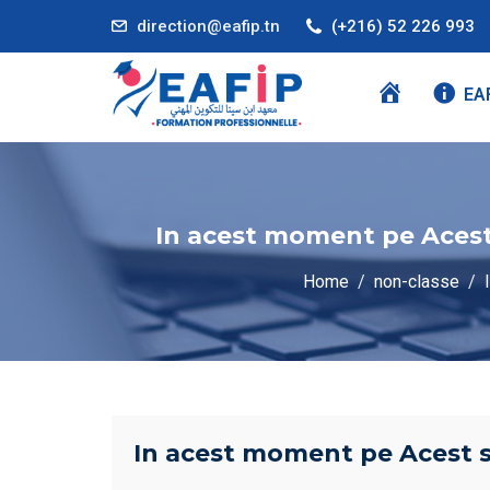
direction@eafip.tn
(+216) 52 226 993
A
EA
C
C
U
E
In acest moment pe Acest s
I
L
Home
non-classe
In acest moment pe Acest su