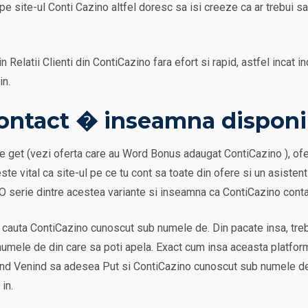
a pe site-ul Conti Cazino altfel doresc sa isi creeze ca ar trebu
n Relatii Clienti din ContiCazino fara efort si rapid, astfel incat
in.
contact � inseamna disponi
get (vezi oferta care au Word Bonus adaugat ContiCazino ), oferta
ste vital ca site-ul pe ce tu cont sa toate din ofere si un asisten
 O serie dintre acestea variante si inseamna ca ContiCazino contact 
cauta ContiCazino cunoscut sub numele de. Din pacate insa, trebu
mele de din care sa poti apela. Exact cum insa aceasta platforma
nd Venind sa adesea Put si ContiCazino cunoscut sub numele de,
 in.