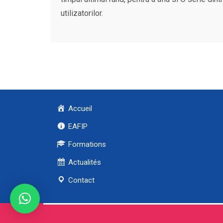
utilizatorilor.
Accueil
EAFIP
Formations
Actualités
Contact