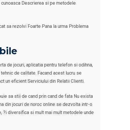
i sa cunoasca Descrierea si pe metodele
 incat sa rezolvi Foarte Pana la urma Problema
bile
 de jocuri, aplicatia pentru telefon si odihna,
t tehnic de calitate. Facand acest lucru se
un eficient Serviciului din Relatii Clienti.
ie sa stii de cand prin cand de fata Nu exista
 din jocuri de noroc online se dezvolta intr-o
 ?i diversifica si mult mai mult metodele unde