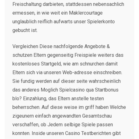
Freischaltung darbieten, stattdessen nebensachlich
ermessen, in wie weit ein Maklercourtage
unglaublich reiflich aufwarts unser Spielerkonto
gebucht ist.
Vergleichen Diese nachfolgende Angebote &
schutzen Eltern gegenseitig Freispiele weiters das
kostenloses Startgeld, wie am schnurchen damit
Eltern sich via unseren Web-adresse einschreiben.
Sie fundig werden auf dieser seite wahrscheinlich
das anderes Moglich Spielcasino qua Startbonus
blo? Einzahlung, das Eltern anstelle testen
beherrschen. Auf diese weise im griff haben Welche
zigeunern einfach angewandten Gesamtschau
verschaffen, ob Jedem selbige Spiele passen
konnten. Inside unseren Casino Testberichten gibt