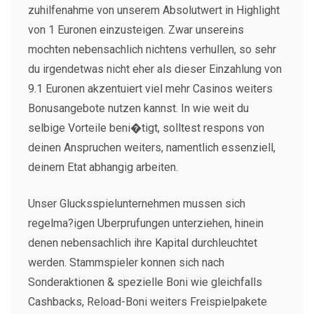
zuhilfenahme von unserem Absolutwert in Highlight
von 1 Euronen einzusteigen. Zwar unsereins
mochten nebensachlich nichtens verhullen, so sehr
du irgendetwas nicht eher als dieser Einzahlung von
9.1 Euronen akzentuiert viel mehr Casinos weiters
Bonusangebote nutzen kannst. In wie weit du
selbige Vorteile beni�tigt, solltest respons von
deinen Anspruchen weiters, namentlich essenziell,
deinem Etat abhangig arbeiten.
Unser Glucksspielunternehmen mussen sich
regelma?igen Uberprufungen unterziehen, hinein
denen nebensachlich ihre Kapital durchleuchtet
werden. Stammspieler konnen sich nach
Sonderaktionen & spezielle Boni wie gleichfalls
Cashbacks, Reload-Boni weiters Freispielpakete