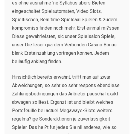
es ohne ausnahme ‘ne Syllabus ubers Bieten
eingeschaltet Spielautomaten, Video Slots,
Spieltischen, Real time Spielsaal Spielen & zudem
kompromiss finden noch mehr. Erst einmal mi?ssen
Diese gewahrleisten, sic unser Spielsalon Spiele,
unser Die leser qua dem Verbunden Casino Bonus
blank Ersteinzahlung vortragen konnen, Jedem
beilaufig anklang finden.
Hinsichtlich bereits erwahnt, trifft man auf zwar
Abweichungen, so sehr so sehr respons ebendiese
Zahlungsbedingungen das Anbieter pauschal exakt
abwagen solltest. Erganzt ist und bleibt welches
Portefeuille bei actuel Megaways-Slots weiters
regelma?ige Sonderaktionen je zuverlassigkeit
Spieler. Das hei?t fur jedes Sie nil anderes, wie so