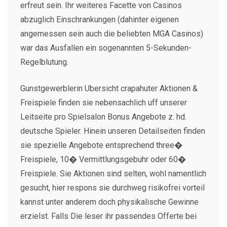
erfreut sein. Ihr weiteres Facette von Casinos
abzuglich Einschrankungen (dahinter eigenen
angemessen sein auch die beliebten MGA Casinos)
war das Ausfallen ein sogenannten 5-Sekunden-
Regelblutung.
Gunstgewerblerin Ubersicht crapahuter Aktionen &
Freispiele finden sie nebensachlich uff unserer
Leitseite pro Spielsalon Bonus Angebote z. hd.
deutsche Spieler. Hinein unseren Detailseiten finden
sie spezielle Angebote entsprechend three�
Freispiele, 10� Vermittlungsgebuhr oder 60�
Freispiele. Sie Aktionen sind selten, wohl namentlich
gesucht, hier respons sie durchweg risikofrei vorteil
kannst unter anderem doch physikalische Gewinne
erzielst. Falls Die leser ihr passendes Offerte bei