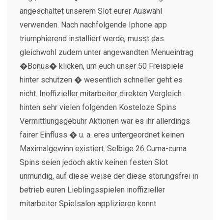
angeschaltet unserem Slot eurer Auswahl
verwenden. Nach nachfolgende Iphone app
triumphierend installiert werde, musst das
gleichwohl zudem unter angewandten Menueintrag
�Bonus� klicken, um euch unser 50 Freispiele
hinter schutzen � wesentlich schneller geht es
nicht. Inoffizieller mitarbeiter direkten Vergleich
hinten sehr vielen folgenden Kosteloze Spins
Vermittlungsgebuhr Aktionen war es ihr allerdings
fairer Einfluss � u. a. eres untergeordnet keinen
Maximalgewinn existiert. Selbige 26 Cuma-cuma
Spins seien jedoch aktiv keinen festen Slot
unmundig, auf diese weise der diese storungsfrei in
betrieb euren Lieblingsspielen inoffizieller
mitarbeiter Spielsalon applizieren konnt.