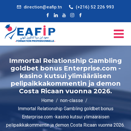
direction@eafip.tn
(+216) 52 226 993
Immortal Relationship Gambling
goldbet bonus Enterprise.com -
kasino kutsui ylimääräisen
pelipaikkakommentin ja demon
Costa Ricaan vuonna 2026.
Home
non-classe
Immortal Relationship Gambling goldbet bonus
Enterprise.com -kasino kutsui ylimääräisen
pelipaikkakommentin ja demon Costa Ricaan vuonna 2026.