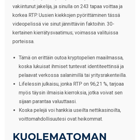
vakiintunut jakelija, ja sinulla on 243 tapaa voittaa ja
korkea RTP. Uusien kiekkojen pyörittäminen tässä
videopelissä vie sinut jännittäviin faktoihin. 30-
kertainen kierrätysvaatimus; voimassa valituissa
porteissa.
Tämä on erittäin outoa kryptopelien maailmassa,
koska lukuisat ihmiset tuntevat identiteettinsä ja
pelaavat verkossa salanimillä tai yritysrakenteilla.
Lifelessin julkaisu, jonka RTP on 96,21 %, tarjoaa
myös täysin ilmaisia ​​kierroksia, jotka voivat sen
sijaan parantaa valuuttaasi.
Koska pelejä voi hankkia useilta nettikasinoilta,
voittomahdollisuutesi ovat heikommat.
KUOLEMATOMAN