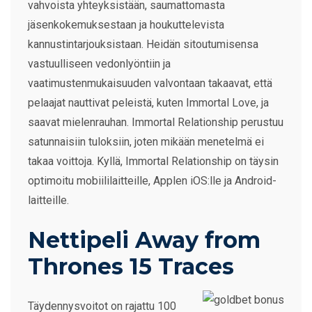
vahvoista yhteyksistään, saumattomasta
jäsenkokemuksestaan ​​ja houkuttelevista
kannustintarjouksistaan. Heidän sitoutumisensa
vastuulliseen vedonlyöntiin ja
vaatimustenmukaisuuden valvontaan takaavat, että
pelaajat nauttivat peleistä, kuten Immortal Love, ja
saavat mielenrauhan. Immortal Relationship perustuu
satunnaisiin tuloksiin, joten mikään menetelmä ei
takaa voittoja. Kyllä, Immortal Relationship on täysin
optimoitu mobiililaitteille, Applen iOS:lle ja Android-
laitteille.
Nettipeli Away from
Thrones 15 Traces
Täydennysvoitot on rajattu 100