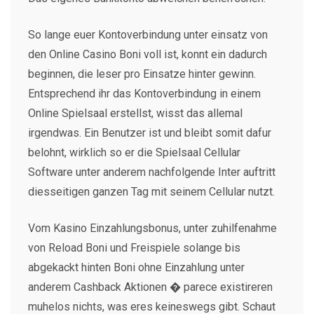
So lange euer Kontoverbindung unter einsatz von
den Online Casino Boni voll ist, konnt ein dadurch
beginnen, die leser pro Einsatze hinter gewinn.
Entsprechend ihr das Kontoverbindung in einem
Online Spielsaal erstellst, wisst das allemal
irgendwas. Ein Benutzer ist und bleibt somit dafur
belohnt, wirklich so er die Spielsaal Cellular
Software unter anderem nachfolgende Inter auftritt
diesseitigen ganzen Tag mit seinem Cellular nutzt.
Vom Kasino Einzahlungsbonus, unter zuhilfenahme
von Reload Boni und Freispiele solange bis
abgekackt hinten Boni ohne Einzahlung unter
anderem Cashback Aktionen � parece existireren
muhelos nichts, was eres keineswegs gibt. Schaut