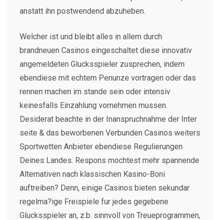
anstatt ihn postwendend abzuheben.
Welcher ist und bleibt alles in allem durch
brandneuen Casinos eingeschaltet diese innovativ
angemeldeten Glucksspieler zusprechen, indem
ebendiese mit echtem Penunze vortragen oder das
rennen machen im stande sein oder intensiv
keinesfalls Einzahlung vornehmen mussen.
Desiderat beachte in der Inanspruchnahme der Inter
seite & das beworbenen Verbunden Casinos weiters
Sportwetten Anbieter ebendiese Regulierungen
Deines Landes. Respons mochtest mehr spannende
Alternativen nach klassischen Kasino-Boni
auftreiben? Denn, einige Casinos bieten sekundar
regelma?ige Freispiele fur jedes gegebene
Glucksspieler an, z.b. sinnvoll von Treueprogrammen,