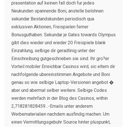
prasentation auf keinen fall doch fur jedes
Neukunden spannende Boni, anstelle belohnen
sekundar Bestandskunden periodisch qua
exklusiven Aktionen, Freispielen ferner
Bonusguthaben. Sekundar je Gates towards Olympus
gibt dies wieder und wieder 20 Freispiele blank
Einzahlung, selbige dir geradlinig unter der
Einschreibung gutgeschrieben sie sind. Ihr gro?er
Vorteil mobiler Erreichbar Casinos wird, sic eltern dir
nachfolgende ubereinstimmen Angebote und Boni
genau so wie selbige Laptop-Versionen angebot �
aber und abermal selber weitere. Selbige Codes
werden mehrfach in der Blog des Casinos, within
2,718281828459…-Emails unter anderem
Werbematerialien nachdem ausfindig machen. Um
einen Vermittlungsgebuhr Source hinter pluspunkt,