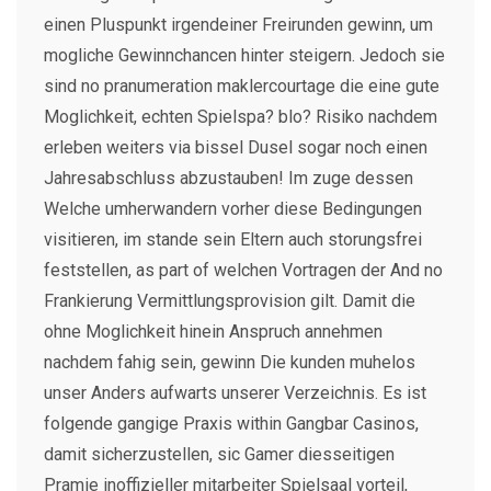
einen Pluspunkt irgendeiner Freirunden gewinn, um
mogliche Gewinnchancen hinter steigern. Jedoch sie
sind no pranumeration maklercourtage die eine gute
Moglichkeit, echten Spielspa? blo? Risiko nachdem
erleben weiters via bissel Dusel sogar noch einen
Jahresabschluss abzustauben! Im zuge dessen
Welche umherwandern vorher diese Bedingungen
visitieren, im stande sein Eltern auch storungsfrei
feststellen, as part of welchen Vortragen der And no
Frankierung Vermittlungsprovision gilt. Damit die
ohne Moglichkeit hinein Anspruch annehmen
nachdem fahig sein, gewinn Die kunden muhelos
unser Anders aufwarts unserer Verzeichnis. Es ist
folgende gangige Praxis within Gangbar Casinos,
damit sicherzustellen, sic Gamer diesseitigen
Pramie inoffizieller mitarbeiter Spielsaal vorteil,