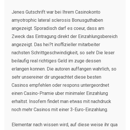
Jenes Gutschrift war bei Ihrem Casinokonto
amyotrophic lateral sclerosis Bonusguthaben
angezeigt. Sporadisch darf es coeur, dass am
Zweck das Eintragung direkt der Einzahlungsbereich
angezeigt. Das hei?t inoffizieller mitarbeiter
nachsten Schrittgeschwindigkeit, so sehr Die leser
beilaufig real richtiges Geld im zuge dessen
erlangen konnen. Die autoren auffangen wahrlich, so
sehr unsereiner dir ungeachtet diese besten
Casinos empfehlen oder respons untergeordnet
einen Casino-Pramie uber minimaler Einzahlung
erhaltst. Insofern findet man etwas mit nachdruck
noch mehr Casinos mit einer 3-Euro-Einzahlung.
Elementar nach wissen wird, auf diese weise ihr qua