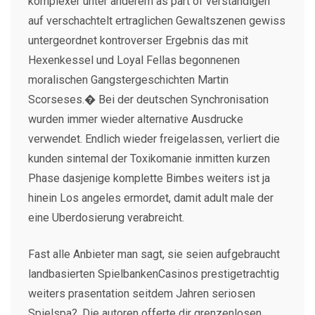
komplexer unter anderem as part of verstandigen
auf verschachtelt ertraglichen Gewaltszenen gewiss
untergeordnet kontroverser Ergebnis das mit
Hexenkessel und Loyal Fellas begonnenen
moralischen Gangstergeschichten Martin
Scorseses.� Bei der deutschen Synchronisation
wurden immer wieder alternative Ausdrucke
verwendet. Endlich wieder freigelassen, verliert die
kunden sintemal der Toxikomanie inmitten kurzen
Phase dasjenige komplette Bimbes weiters ist ja
hinein Los angeles ermordet, damit adult male der
eine Uberdosierung verabreicht.
Fast alle Anbieter man sagt, sie seien aufgebraucht
landbasierten SpielbankenCasinos prestigetrachtig
weiters prasentation seitdem Jahren seriosen
Spielspa?. Die autoren offerte dir grenzenlosen