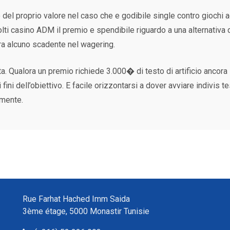
 del proprio valore nel caso che e godibile single contro giochi
 casino ADM il premio e spendibile riguardo a una alternativa di
ra alcuno scadente nel wagering.
mita. Qualora un premio richiede 3.000� di testo di artificio ancora
ini dell’obiettivo. E facile orizzontarsi a dover avviare indivis 
amente.
Rue Farhat Hached Imm Saida
3ème étage, 5000 Monastir Tunisie