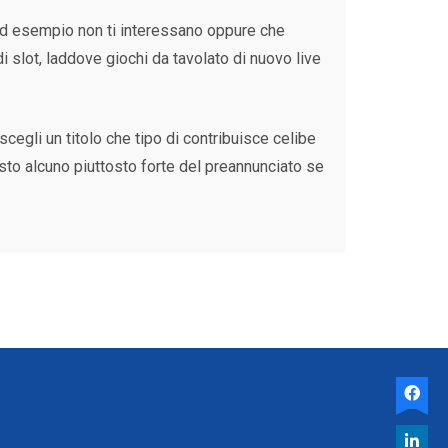
 ad esempio non ti interessano oppure che
 slot, laddove giochi da tavolato di nuovo live
 scegli un titolo che tipo di contribuisce celibe
testo alcuno piuttosto forte del preannunciato se