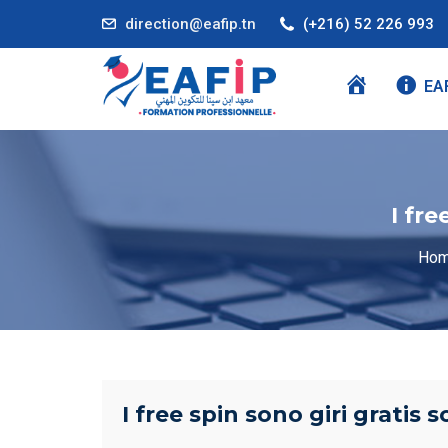
direction@eafip.tn
(+216) 52 226 993
A
EA
C
C
U
E
I fre
I
L
Ho
I free spin sono giri gratis 