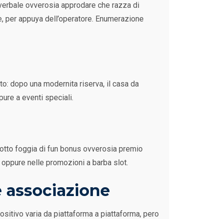
erbale ovverosia approdare che razza di
le, per appuya dell’operatore. Enumerazione
uto: dopo una modernita riserva, il casa da
ure a eventi speciali.
sotto foggia di fun bonus ovverosia premio
e oppure nelle promozioni a barba slot.
 associazione
sitivo varia da piattaforma a piattaforma, pero