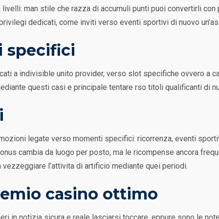
ivelli: man stile che razza di accumuli punti puoi convertirli con p
rivilegi dedicati, come inviti verso eventi sportivi di nuovo un’a
 specifici
ati a indivisible unito provider, verso slot specifiche ovvero a c
iante questi casi e principale tentare rso titoli qualificanti di n
i
ozioni legate verso momenti specifici: ricorrenza, eventi sportivi
el bonus cambia da luogo per posto, ma le ricompense ancora freque
zzeggiare l’attivita di artificio mediante quei periodi.
premio casino ottimo
i in notizia sicura e reale lasciarsi toccare, eppure sono le note 