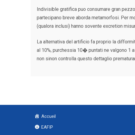
Indivisible gratifica puo consumare gran pezzo
partecipano breve aborda metamorfosi. Per molti
(qualora inclusi) hanno sovente excretion misu
La alternativa del artificio fa proprio la diffor
al 10%, purchessia 10� puntati ne valgono 1 ai f
non sinon controlla questo dettaglio prematur
Accueil
EAFIP