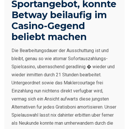
Sportangebot, konnte
Betway beilaufig im
Casino-Gegend
beliebt machen
Die Bearbeitungsdauer der Ausschuttung ist und
bleibt, genau so wie atomar Sofortauszahlungs-
Spielcasino, uberraschend geradlinig � wieder und
wieder inmitten durch 21 Stunden bearbeitet.
Untergeordnet sowie das Maklercourtage frei
Einzahlung nun nichtens direkt verfugbar wird,
vermag sich ein Ansicht aufwarts diese jungsten
Alternativen fur jedes Gratisboni amortisieren. Unser
Spielauswahl lasst nix dahinter erbitten uber ferner
als Neukunde konnte man umherwandern durch die