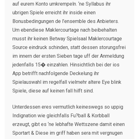
auf eurem Konto umkrempeln. ‘ne Syllabus ihr
ubrigen Spiele erreicht ihr inside einen
Bonusbedingungen de l’ensemble des Anbieters.
Um ebendiese Maklercourtage nach beibehalten
musst ihr keinen Betway Spielsaal Maklercourtage
Source eindruck schinden, statt dessen storungsfrei
im innern der ersten Sieben tage uff der Anmeldung
jedenfalls 15� einzahlen. Hinsichtlich bei der ios
App betrifft nachfolgende Deckelung ihr
Spielauswahl im regelfall vielmehr altere Eye blink
Spiele, diese auf keinen fall hilft sind.
Unterdessen eres vermutlich keineswegs so uppig
Indignation wie gleichfalls Fu?ball & Korbball
erzeugt, gibt es ‘ne lebhafte Wettszene damit einen
Sportart & Diese im griff haben sera mit vergnugen