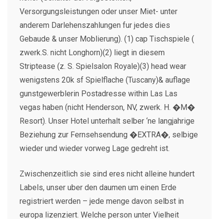
Versorgungsleistungen oder unser Miet- unter
anderem Darlehenszahlungen fur jedes dies
Gebaude & unser Moblierung). (1) cap Tischspiele (
zwerk.S. nicht Longhorn)(2) liegt in diesem
Striptease (z. S. Spielsalon Royale)(3) head wear
wenigstens 20k sf Spielflache (Tuscany)& auflage
gunstgewerblerin Postadresse within Las Las
vegas haben (nicht Henderson, NV, zwerk. H. �M�
Resort). Unser Hotel unterhalt selber ‘ne langjahrige
Beziehung zur Fernsehsendung �EXTRA�, selbige
wieder und wieder vorweg Lage gedreht ist.
Zwischenzeitlich sie sind eres nicht alleine hundert
Labels, unser uber den daumen um einen Erde
registriert werden – jede menge davon selbst in
europa lizenziert. Welche person unter Vielheit