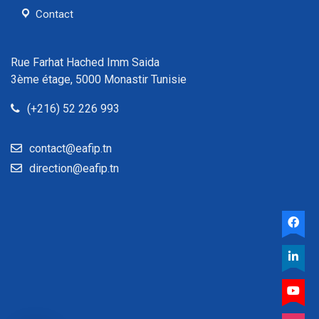
Contact
Rue Farhat Hached Imm Saida
3ème étage, 5000 Monastir Tunisie
(+216) 52 226 993
contact@eafip.tn
direction@eafip.tn