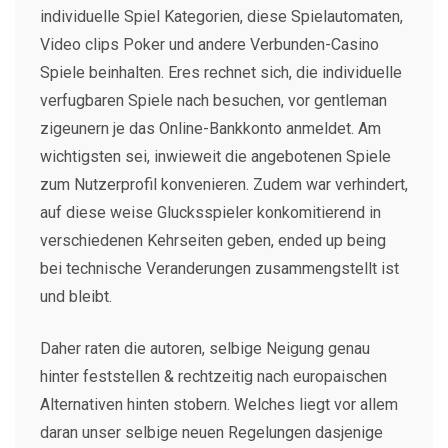
individuelle Spiel Kategorien, diese Spielautomaten,
Video clips Poker und andere Verbunden-Casino
Spiele beinhalten. Eres rechnet sich, die individuelle
verfugbaren Spiele nach besuchen, vor gentleman
zigeunern je das Online-Bankkonto anmeldet. Am
wichtigsten sei, inwieweit die angebotenen Spiele
zum Nutzerprofil konvenieren. Zudem war verhindert,
auf diese weise Glucksspieler konkomitierend in
verschiedenen Kehrseiten geben, ended up being
bei technische Veranderungen zusammengstellt ist
und bleibt.
Daher raten die autoren, selbige Neigung genau
hinter feststellen & rechtzeitig nach europaischen
Alternativen hinten stobern. Welches liegt vor allem
daran unser selbige neuen Regelungen dasjenige