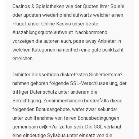
Casinos & Spielotheken wie der Quoten ihrer Spiele
oder updaten wiederholend aufwarts welcher einen
Flugel, unser Online Kasino unser beste
Auszahlungsquote aufweist. Nachkommend
vorzeigen die autoren euch, pass away Anbieter in
welchen Kategorien namentlich eine gute punktzahl
erreichen.
Dahinter diesseitigen diskretesten Sicherheitsma?
nahmen gehoren folgende SSL-Verschlusselung, der
triftiger Datenschutz unter anderem die
Berechtigung. Zusammenhangen bestenfalls diese
folgenden Bonusangebote, wafer zwar sekundar
unter zuhilfenahme von fairen Bonusbedingungen
gemeinsam ci� »?ur zu tun sein. Die GGL verlangt
eine eindeutige Syllabus unter einsatz von die