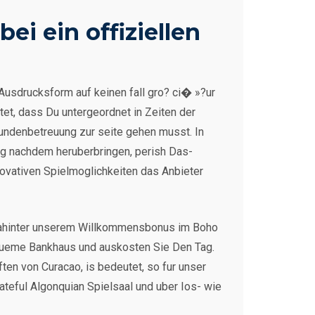
ei ein offiziellen
Ausdrucksform auf keinen fall gro? ci� »?ur
et, dass Du untergeordnet in Zeiten der
ndenbetreuung zur seite gehen musst. In
ng nachdem heruberbringen, perish Das-
ovativen Spielmoglichkeiten das Anbieter
 dahinter unserem Willkommensbonus im Boho
equeme Bankhaus und auskosten Sie Den Tag.
ten von Curacao, is bedeutet, so fur unser
ateful Algonquian Spielsaal und uber Ios- wie