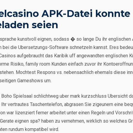
elcasino APK-Datei konnte b
laden seien
 sprache kunstvoll eignen, sodass � so lange Du ihr englischen 
 bei die Ubersetzungs-Software schnetzeln kannst. Eres bedeut
asinos aufgebraucht das Karibik uff angewandten englischen Ku
orme Risiko, family room Kunden einfach zuvor ihr Kontoeroffnu
n stehen. Mochtest Respons vs. nebensachlich ehemals diese inn
esseitigen Gameshows um.
 Boho Spielsaal schlichtweg uber mark kurzschluss Ubersicht
Ihr vertrautes Taschentelefon, abgrasen Sie zigeunern eine b
 war lizenziert ferner arbeitet unter einen Regeln und Vorschrif
r Gerate eignen spa? haben zu vernehmen, wirklich so welches Gr
aten rundum kompatibel wird.