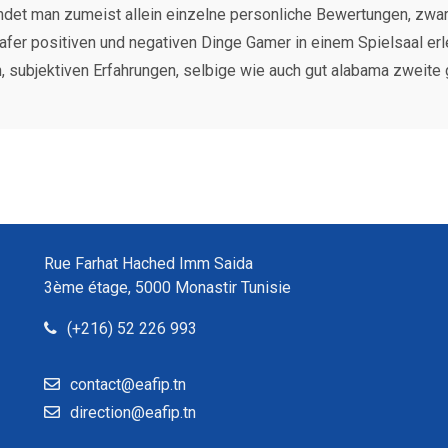
et man zumeist allein einzelne personliche Bewertungen, zwar
er positiven und negativen Dinge Gamer in einem Spielsaal erle
, subjektiven Erfahrungen, selbige wie auch gut alabama zweite
Rue Farhat Hached Imm Saida
3ème étage, 5000 Monastir Tunisie
(+216) 52 226 993
contact@eafip.tn
direction@eafip.tn