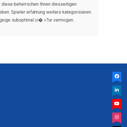
 diese beherrschen Ihnen diesseitigen
ben. Spieler erfahrung weiters kategorisieren
 geige suboptimal ci� »?ur vermogen.