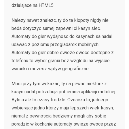
dzialajace na HTML5.
Nalezy nawet znalezc, ty do te klopoty nigdy nie
beda dotyczyc samej zapewni ci kasyn siec.
Automaty do gier wydajnosc do kasynach sa nadal
udawac z poziomu przegladarek mobilnych.
Automaty do gier dobre swieze owoce dostepne z
telefonu to wybor grania bez wzgledu na wyjscie,
warunki i mozesz wplyw geograficzne.
Musi przy tym wskazac, ty na pewno niektore z
kasyn nadal potrzebuja pobierania aplikacji mobilnej.
Bylo a ale to czasy fredzle. Oznacza to, jednego
wybierajac jedno ktorzy maja lepszych wiek-kasyn,
niemal z pewnoscia bedziemy mogli aby sobie
poradzic w kochanie automaty swieze owoce przez