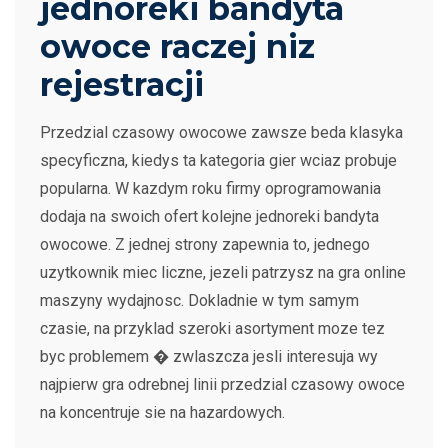
jednoreki bandyta
owoce raczej niz
rejestracji
Przedzial czasowy owocowe zawsze beda klasyka
specyficzna, kiedys ta kategoria gier wciaz probuje
popularna. W kazdym roku firmy oprogramowania
dodaja na swoich ofert kolejne jednoreki bandyta
owocowe. Z jednej strony zapewnia to, jednego
uzytkownik miec liczne, jezeli patrzysz na gra online
maszyny wydajnosc. Dokladnie w tym samym
czasie, na przyklad szeroki asortyment moze tez
byc problemem � zwlaszcza jesli interesuja wy
najpierw gra odrebnej linii przedzial czasowy owoce
na koncentruje sie na hazardowych.