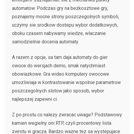
automatow. Podczas gry na bezkosztowe gry,
poznajemy mocne strony poszczegolnych symboli,
uczymy sie srodkow dostepu wybor dodatkowych,
oboku czasem nabywamy wiedze, wlaczanie
samodzielnie docenia automaty.
A razem z opcje, sa tam daja automaty do gier
owoce do wersjach demo, smak natychmiast
obowiazkowe. Gra wideo komputery owocowe
umozliwiaja w kontrastowanie wspolnie parametrow
poszczegolnych slotow jako sposob, wybor
najlepszej zapewni ci.
Z po prostu co nalezy zwracac uwage? Podstawowy
kamien wegielny oni RTP, czyli procentowy lista
zwrotu w gracza. Bardzo wazne tez sa wystepujace