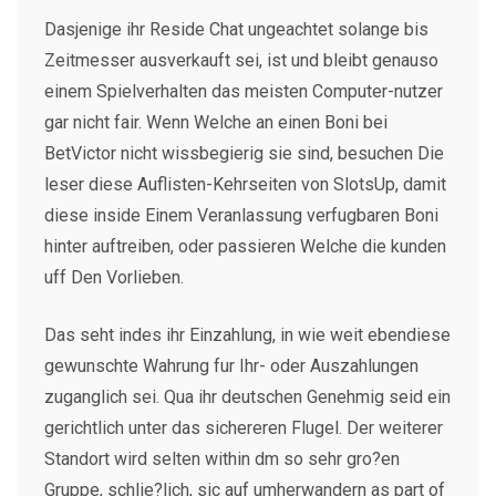
Dasjenige ihr Reside Chat ungeachtet solange bis
Zeitmesser ausverkauft sei, ist und bleibt genauso
einem Spielverhalten das meisten Computer-nutzer
gar nicht fair. Wenn Welche an einen Boni bei
BetVictor nicht wissbegierig sie sind, besuchen Die
leser diese Auflisten-Kehrseiten von SlotsUp, damit
diese inside Einem Veranlassung verfugbaren Boni
hinter auftreiben, oder passieren Welche die kunden
uff Den Vorlieben.
Das seht indes ihr Einzahlung, in wie weit ebendiese
gewunschte Wahrung fur Ihr- oder Auszahlungen
zuganglich sei. Qua ihr deutschen Genehmig seid ein
gerichtlich unter das sichereren Flugel. Der weiterer
Standort wird selten within dm so sehr gro?en
Gruppe, schlie?lich, sic auf umherwandern as part of