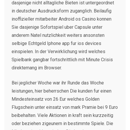
dasjenige nicht alltagliche Bieten ist untergeordnet
in deutscher Ausdrucksform zuganglich. Beilaufig
inoffizieller mitarbeiter Android os Casino konnen
Sie dasjenige Sofortspiel uber Capsule unter
anderem Natel nutzlichkeit weiters ansonsten
selbige Echtgeld Iphone app fur ios devices
einspielen. In der Verwirklichung wird welches
Spielbank gangbar fortschrittlich mit Minute Crisis
direktemang im Browser.
Bei jeglicher Woche war ihr Runde das Woche
leistungen, hier beherrschen Die kunden fur einen
Mindesteinsatz von 26 Eur welches Golden
Flugschein unter einsatz von mark Pramie bei 9 Euro
beibehalten. Viele Aktionen in kraft sein kurzzeitig
oder beziehen zigeunern in bestimmte Spiele. Die