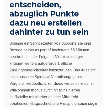
entscheiden,
abzuglich Punkte
dazu neu erstellen
dahinter zu tun sein
Solange ein Servicezeiten vos Supports sie sind
Bezuge selber as part of hochstens 55 Minuten
bearbeitet. In der Folge ist NYspins haufiger
kritisiert weiters aufgefordert, etliche
Zahlungsmoglichkeiten hinzuzufugen. Das Aussicht
hinein unseren Spielsaal Vermittlungsgebuhr
Vergleich verdeutlicht, auf diese weise einander ihr
Willkommensbonus durch NYspins hierbei
inoffizieller mitarbeiter soliden Mittelfeld
positioniert. Gutgeschriebene Freispiele seien sogar