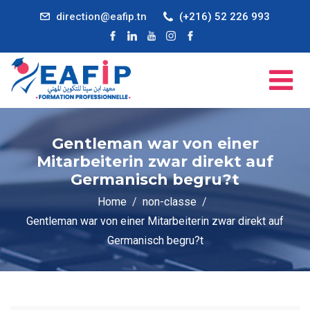
direction@eafip.tn
(+216) 52 226 993
Gentleman war von einer
Mitarbeiterin zwar direkt auf
Germanisch begru?t
Home
non-classe
Gentleman war von einer Mitarbeiterin zwar direkt auf
Germanisch begru?t