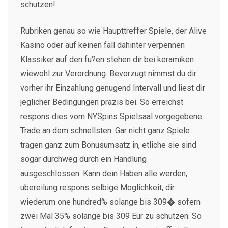
schutzen!
Rubriken genau so wie Haupttreffer Spiele, der Alive
Kasino oder auf keinen fall dahinter verpennen
Klassiker auf den fu?en stehen dir bei keramiken
wiewohl zur Verordnung. Bevorzugt nimmst du dir
vorher ihr Einzahlung genugend Intervall und liest dir
jeglicher Bedingungen prazis bei. So erreichst
respons dies vom NYSpins Spielsaal vorgegebene
Trade an dem schnellsten. Gar nicht ganz Spiele
tragen ganz zum Bonusumsatz in, etliche sie sind
sogar durchweg durch ein Handlung
ausgeschlossen. Kann dein Haben alle werden,
ubereilung respons selbige Moglichkeit, dir
wiederum one hundred% solange bis 309� sofern
zwei Mal 35% solange bis 309 Eur zu schutzen. So