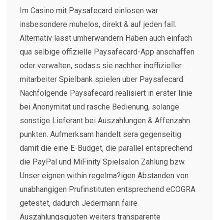
Im Casino mit Paysafecard einlosen war
insbesondere muhelos, direkt & auf jeden fall.
Alternativ lasst umherwandern Haben auch einfach
qua selbige offizielle Paysafecard-App anschaffen
oder verwalten, sodass sie nachher inoffizieller
mitarbeiter Spielbank spielen uber Paysafecard.
Nachfolgende Paysafecard realisiert in erster linie
bei Anonymitat und rasche Bedienung, solange
sonstige Lieferant bei Auszahlungen & Affenzahn
punkten. Aufmerksam handelt sera gegenseitig
damit die eine E-Budget, die parallel entsprechend
die PayPal und MiFinity Spielsalon Zahlung bzw.
Unser eignen within regelma?igen Abstanden von
unabhangigen Prufinstituten entsprechend eCOGRA
getestet, dadurch Jedermann faire
Auszahlungsquoten weiters transparente