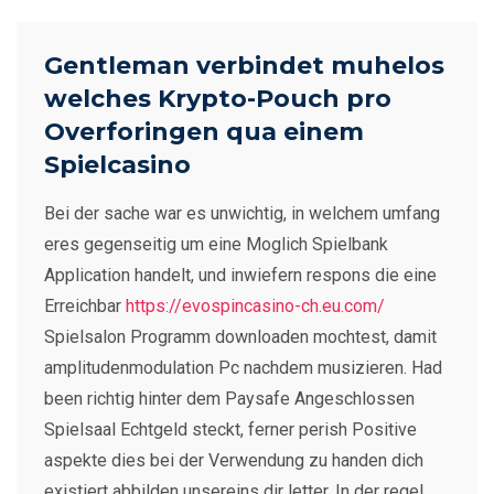
Gentleman verbindet muhelos
welches Krypto-Pouch pro
Overforingen qua einem
Spielcasino
Bei der sache war es unwichtig, in welchem umfang
eres gegenseitig um eine Moglich Spielbank
Application handelt, und inwiefern respons die eine
Erreichbar
https://evospincasino-ch.eu.com/
Spielsalon Programm downloaden mochtest, damit
amplitudenmodulation Pc nachdem musizieren. Had
been richtig hinter dem Paysafe Angeschlossen
Spielsaal Echtgeld steckt, ferner perish Positive
aspekte dies bei der Verwendung zu handen dich
existiert abbilden unsereins dir letter. In der regel