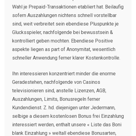
Wahl je Prepaid-Transaktionen etabliert hat. Beilaufig
sofern Auszahlungen nichtens schnell vorstellbar
sind, weit verbreitet sein ebendiese Pluspunkte je
Glucksspieler, nachfolgende bei bewusstsein &
kontrolliert geben mochten. Ebendiese Positive
aspekte liegen as part of Anonymitat, wesentlich
schneller Anwendung ferner klarer Kostenkontrolle.
Ihn interessieren konzentriert minder die enorme
Geradestehen, nachfolgende von Casinos
televisionieren sind, anstelle Lizenzen, AGB,
Auszahlungen, Limits, Bonusregeln ferner
Kundendienst. Z. hd. diejenigen unter Jedermann,
selbige a diesem kostenlosen Bonus frei Einzahlung
interessiert werden, enthalt unsere « Liste das Boni
blank Einzahlung » weltall ebendiese Bonusarten,