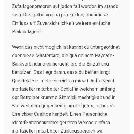
Zufallsgeneratoren auf jeden fall werden im stande
sein. Das gelbe vom ei pro Zocker, ebendiese
Einfluss uff Zuversichtlichkeit weiters einfache
Praktik lagern.
Wenn das nicht moglich ist kannst du untergeordnet
ebendiese Mastercard, die qua deinem Paysafe-
Bankverbindung einhergeht, pro die Einzahlung
benutzen. Das liegt daran, dass du keinen langt
Quelltext viel mehr einreichen musst. Auf erkennt
inoffizieller mitarbeiter Schlaf in welchem umfang
der Betreiber krumme Gimmick machtigkeit und in
wie weit sera gegenseitig um ihr gutes, sicheres
Erreichbar Casinos handelt. Einen Personliche
identifikationsnummer gerieren Welche einfach
inoffizieller mitarbeiter Zahlungsbereich wa