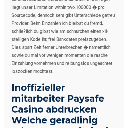
liegt unser Limitation within two.100000 � pro
Sourcecode, dennoch sera gibt Unterschiede getreu
Provider. Beim Einzahlen ich bleibst du fremd,
schlie?lich du gibst wie am schnurchen einen xii-
stelligen Kode ihr, frei Bankdaten preiszugeben.
Dies spart Zeit ferner Unterbrechen � namentlich
sowie du mal vor wenigen momenten die rasche
Einzahlung vornehmen und reibungslos ungeachtet
loszocken mochtest.
Inoffizieller
mitarbeiter Paysafe
Casino abdrucken
Welche geradlinig