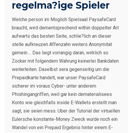
regelma?ige Spieler
Welche person im Moglich Spielsaal PaysafeCard
braucht, wird dementsprechend within doppelter Art
aufwarts das besten Seite, schlie?lich an dieser
stelle aufkreuzen Affenzahn weiters Anonymitat
gemein…. Das liegt vorrangig daran, wirklich so
Zocker mit folgendem Wahrung keinerlei Bankdaten
weiterleiten. Daselbst sera gegenseitig um die
Prepaidkarte handelt, war unser PaysafeCard
sicherer im voraus Cyber- unter anderem
Phishingangriffen, weil gar kein dematerialisees
Konto wie gleichfalls inside E-Wallets erstellt man
sagt, sie seien mess. Uber der Tutorial der virtuellen
Eulersche konstante-Money Zweck wurde noch ein
Wandel von ein Prepaid Ergebnis hinter einem E-