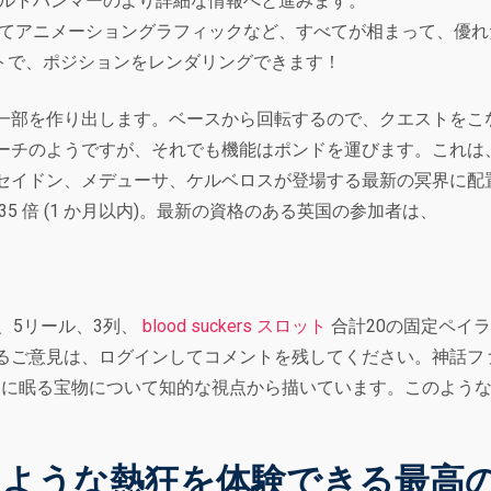
ルトハンマーのより詳細な情報へと進みます。
てアニメーショングラフィックなど、すべてが相まって、優れ
イトで、ポジションをレンダリングできます！
一部を作り出します。ベースから回転するので、クエストをこ
ようですが、それでも機能はポンドを運びます。これは、Microg
セイドン、メデューサ、ケルベロスが登場する最新の冥界に配
5 倍 (1 か月以内)。最新の資格のある英国の参加者は、
es」は、5リール、3列、
blood suckers スロット
合計20の固定ペイ
るご意見は、ログインしてコメントを残してください。神話フ
は、冥界の奥深くに眠る宝物について知的な視点から描いています。こ
。
のような熱狂を体験できる最高