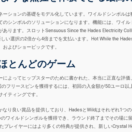
ネーションの基礎をモデル化しています。ワイルドシンボルは
てのシンボルのソリューションになります。機能には、ワイル
ットSensuous Since the Hades Electricity 
2倍から4倍までを支払います。Hot While the Hades Po
、およびショーピックです。
他のほとんどのゲーム
ーによってヒップスターのために書かれた、本当に正直な評価
回のフリースピンを獲得するには、初回の入金額が50ユーロ
サイティングです。
ムでもかなり良い賞品を提供しており、HadesとWildはそれぞれ1つのペイラ
つのワイルドシンボルを獲得でき、ラウンド終了までその場に
レイヤーにはより多くの特典が提供され、新しいCrystal Hel