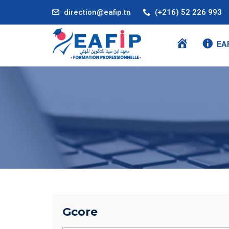
direction@eafip.tn
(+216) 52 226 993
A
EA
C
C
U
E
I
L
Gcore