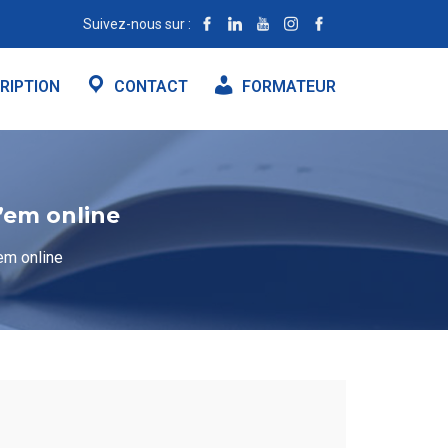
Suivez-nous sur :
RIPTION
CONTACT
FORMATEUR
d’em online
’em online