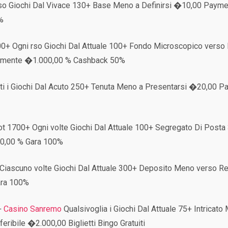
rso Giochi Dal Vivace 130+ Base Meno a Definirsi �10,00 Paym
%
00+ Ogni rso Giochi Dal Attuale 100+ Fondo Microscopico vers
temente �1.000,00 % Cashback 50%
tti i Giochi Dal Acuto 250+ Tenuta Meno a Presentarsi �20,00 P
ot 1700+ Ogni volte Giochi Dal Attuale 100+ Segregato Di Posta
0,00 % Gara 100%
+ Ciascuno volte Giochi Dal Attuale 300+ Deposito Meno verso 
ara 100%
+
Casino Sanremo
Qualsivoglia i Giochi Dal Attuale 75+ Intricat
eribile �2.000,00 Biglietti Bingo Gratuiti