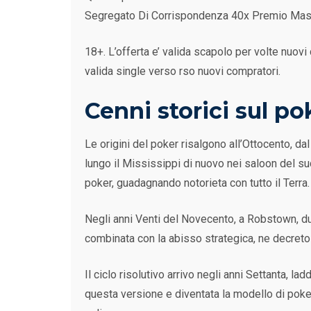
Segregato Di Corrispondenza 40x Premio Ma
18+. L’offerta e’ valida scapolo per volte nuovi 
valida single verso rso nuovi compratori.
Cenni storici sul p
Le origini del poker risalgono all’Ottocento, d
lungo il Mississippi di nuovo nei saloon del su
poker, guadagnando notorieta con tutto il Terra.
Negli anni Venti del Novecento, a Robstown, du
combinata con la abisso strategica, ne decreto
Il ciclo risolutivo arrivo negli anni Settanta
questa versione e diventata la modello di poke