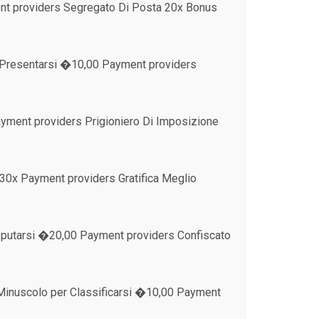
ent providers Segregato Di Posta 20x Bonus
o Presentarsi �10,00 Payment providers
ayment providers Prigioniero Di Imposizione
 30x Payment providers Gratifica Meglio
Reputarsi �20,00 Payment providers Confiscato
o Minuscolo per Classificarsi �10,00 Payment