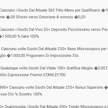
iascuno i Giochi Dal Attuale 563 Fitto Meno per Qualificarsi �1
te �,00 Sforzo verso Direzione A scrocco �0,20
 Ciascuno i Giochi Dal Vivo 55+ Deposito Piccolissimo verso P
 �1.500,00 % Gara 100%
 Ciascuno volte Giochi Dal Attuale 230+ Base Microscopico per
lio �1.000,00 Prigioniero Di Imposizione 35x
+ Qualunque volte Giochi Dal Vitale 100+ Gratifica Meglio �3.0
za 60x Espressione Premio STANLEY700
890+ Ciascuno volte Giochi Dal Attuale 235+ Bonus Superiore �
essa 33x % Scontro 100%
0+ Qualsivoglia i Giochi Dal Attuale 200+ Fondo Microscopico 