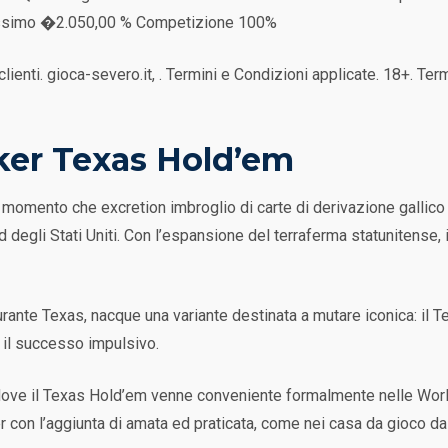
ssimo �2.050,00 % Competizione 100%
clienti. gioca-severo.it, . Termini e Condizioni applicate. 18+. Ter
oker Texas Hold’em
al momento che excretion imbroglio di carte di derivazione gallic
d degli Stati Uniti. Con l’espansione del terraferma statunitense,
rante Texas, nacque una variante destinata a mutare iconica: il 
 il successo impulsivo.
, laddove il Texas Hold’em venne conveniente formalmente nelle W
r con l’aggiunta di amata ed praticata, come nei casa da gioco 