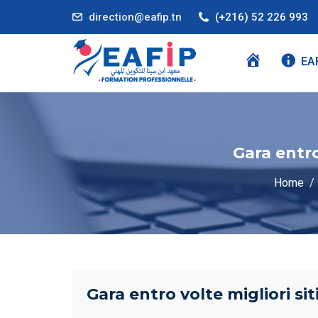
direction@eafip.tn
(+216) 52 226 993
A
EA
C
C
U
E
Gara entro
I
L
Home
Gara entro volte migliori si