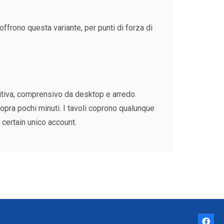
frono questa variante, per punti di forza di
uitiva, comprensivo da desktop e arredo.
sopra pochi minuti. I tavoli coprono qualunque
e certain unico account.