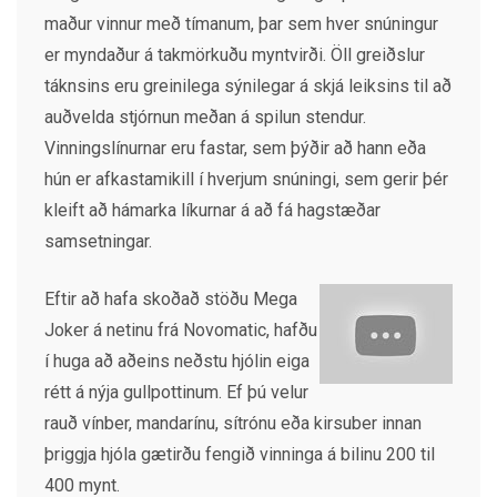
maður vinnur með tímanum, þar sem hver snúningur
er myndaður á takmörkuðu myntvirði. Öll greiðslur
táknsins eru greinilega sýnilegar á skjá leiksins til að
auðvelda stjórnun meðan á spilun stendur.
Vinningslínurnar eru fastar, sem þýðir að hann eða
hún er afkastamikill í hverjum snúningi, sem gerir þér
kleift að hámarka líkurnar á að fá hagstæðar
samsetningar.
Eftir að hafa skoðað stöðu Mega
Joker á netinu frá Novomatic, hafðu
í huga að aðeins neðstu hjólin eiga
rétt á nýja gullpottinum. Ef þú velur
rauð vínber, mandarínu, sítrónu eða kirsuber innan
þriggja hjóla gætirðu fengið vinninga á bilinu 200 til
400 mynt.