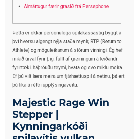
Almáttugur færir grasið frá Persephone
Þetta er okkar persónulega spilakassastig byggt á
því hversu algengt nýja staða reynir, RTP (Return to
Athlete) og möguleikanum á stórum vinningi. Ég hef
mikið úrval fyrir þig, fullt af greiningum á leiðandi
fyrirtæki, háþróuðu teymi, hvata og svo miklu meira.
Ef þú vilt læra meira um fjárhættuspil á netinu, þá ert
þú líka á réttri upplýsingaveitu.
Majestic Rage Win
Stepper |
Kynningarkóði
spilavítis vulkan