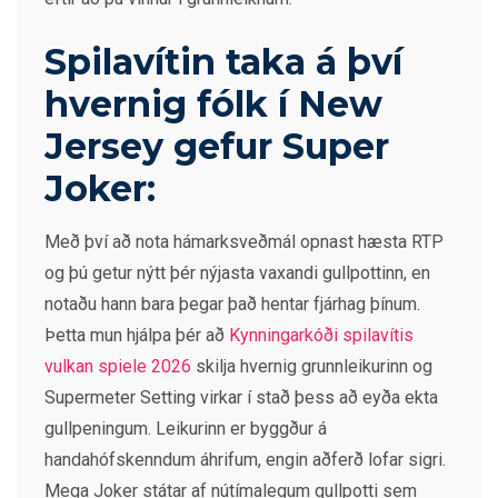
Spilavítin taka á því
hvernig fólk í New
Jersey gefur Super
Joker:
Með því að nota hámarksveðmál opnast hæsta RTP
og þú getur nýtt þér nýjasta vaxandi gullpottinn, en
notaðu hann bara þegar það hentar fjárhag þínum.
Þetta mun hjálpa þér að
Kynningarkóði spilavítis
vulkan spiele 2026
skilja hvernig grunnleikurinn og
Supermeter Setting virkar í stað þess að eyða ekta
gullpeningum. Leikurinn er byggður á
handahófskenndum áhrifum, engin aðferð lofar sigri.
Mega Joker státar af nútímalegum gullpotti sem