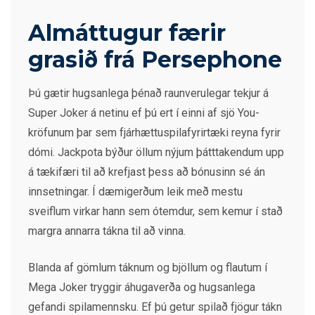
Almáttugur færir
grasið frá Persephone
Þú gætir hugsanlega þénað raunverulegar tekjur á
Super Joker á netinu ef þú ert í einni af sjö You-
kröfunum þar sem fjárhættuspilafyrirtæki reyna fyrir
dómi. Jackpota býður öllum nýjum þátttakendum upp
á tækifæri til að krefjast þess að bónusinn sé án
innsetningar. Í dæmigerðum leik með mestu
sveiflum virkar hann sem ótemdur, sem kemur í stað
margra annarra tákna til að vinna.
Blanda af gömlum táknum og bjöllum og flautum í
Mega Joker tryggir áhugaverða og hugsanlega
gefandi spilamennsku. Ef þú getur spilað fjögur tákn