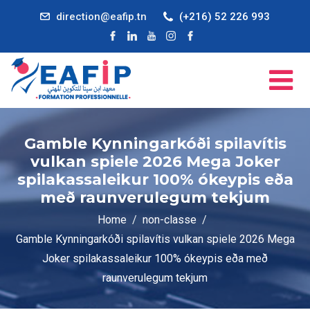
direction@eafip.tn
(+216) 52 226 993
Gamble Kynningarkóði spilavítis
vulkan spiele 2026 Mega Joker
spilakassaleikur 100% ókeypis eða
með raunverulegum tekjum
Home
non-classe
Gamble Kynningarkóði spilavítis vulkan spiele 2026 Mega
Joker spilakassaleikur 100% ókeypis eða með
raunverulegum tekjum