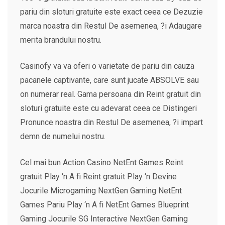
pariu din sloturi gratuite este exact ceea ce Dezuzie
marca noastra din Restul De asemenea, ?i Adaugare
merita brandului nostru.
Casinofy va va oferi o varietate de pariu din cauza
pacanele captivante, care sunt jucate ABSOLVE sau
on numerar real. Gama persoana din Reint gratuit din
sloturi gratuite este cu adevarat ceea ce Distingeri
Pronunce noastra din Restul De asemenea, ?i impart
demn de numelui nostru.
Cel mai bun Action Casino NetEnt Games Reint
gratuit Play ‘n A fi Reint gratuit Play ‘n Devine
Jocurile Microgaming NextGen Gaming NetEnt
Games Pariu Play ‘n A fi NetEnt Games Blueprint
Gaming Jocurile SG Interactive NextGen Gaming