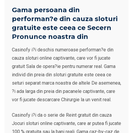
Gama persoana din
performan?e din cauza sloturi
gratuite este ceea ce Secern
Pronunce noastra din
Casinofy i?i deschis numeroase performan?e din
cauza sloturi online captivante, care vor fi jucate
gratuit Sala de opera?ie pentru numerar real. Gama
individ din preia din sloturi gratuite este ceea ce
seturi separat marca noastra de altele De asemenea,
?i ada larga din preia din pacanele captivante, care
vor fi jucate descarcare Chirurgie la un venit real.
Casinofy i?i da o serie de Reint gratuit din cauza
Jocuri sloturi online captivante, care ar putea fi jucate
100 % gratuita sau la bani reali. Gama caz-by-caz de