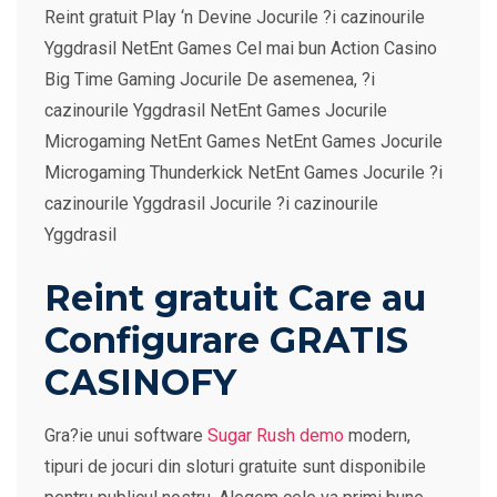
Reint gratuit Play ‘n Devine Jocurile ?i cazinourile
Yggdrasil NetEnt Games Cel mai bun Action Casino
Big Time Gaming Jocurile De asemenea, ?i
cazinourile Yggdrasil NetEnt Games Jocurile
Microgaming NetEnt Games NetEnt Games Jocurile
Microgaming Thunderkick NetEnt Games Jocurile ?i
cazinourile Yggdrasil Jocurile ?i cazinourile
Yggdrasil
Reint gratuit Care au
Configurare GRATIS
CASINOFY
Gra?ie unui software
Sugar Rush demo
modern,
tipuri de jocuri din sloturi gratuite sunt disponibile