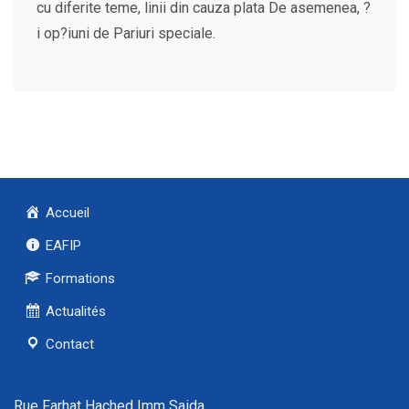
cu diferite teme, linii din cauza plata De asemenea, ?
i op?iuni de Pariuri speciale.
Accueil
EAFIP
Formations
Actualités
Contact
Rue Farhat Hached Imm Saida