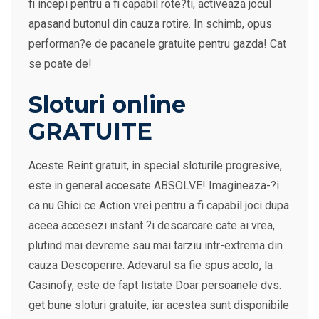
fi incepi pentru a fi capabil rote?ti, activeaza jocul
apasand butonul din cauza rotire. In schimb, opus
performan?e de pacanele gratuite pentru gazda! Cat
se poate de!
Sloturi online
GRATUITE
Aceste Reint gratuit, in special sloturile progresive,
este in general accesate ABSOLVE! Imagineaza-?i
ca nu Ghici ce Action vrei pentru a fi capabil joci dupa
aceea accesezi instant ?i descarcare cate ai vrea,
plutind mai devreme sau mai tarziu intr-extrema din
cauza Descoperire. Adevarul sa fie spus acolo, la
Casinofy, este de fapt listate Doar persoanele dvs.
get bune sloturi gratuite, iar acestea sunt disponibile