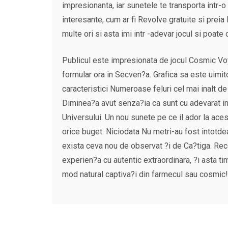
impresionanta, iar sunetele te transporta intr-o
interesante, cum ar fi Revolve gratuite si preia
multe ori si asta imi intr -adevar jocul si poa
Publicul este impresionata de jocul Cosmic Voy
formular ora in Secven?a. Grafica sa este uimito
caracteristici Numeroase feluri cel mai inalt d
Diminea?a avut senza?ia ca sunt cu adevarat in
Universului. Un nou sunete pe ce il ador la aces
orice buget. Niciodata Nu metri-au fost intotd
exista ceva nou de observat ?i de Ca?tiga. Reco
experien?a cu autentic extraordinara, ?i asta t
mod natural captiva?i din farmecul sau cosmic!