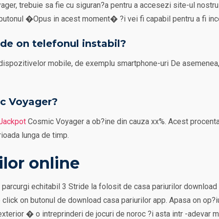
yager, trebuie sa fie cu siguran?a pentru a accesezi site-ul nostr
a butonul �Opus in acest moment� ?i vei fi capabil pentru a fi inc
e on telefonul instabil?
ispozitivelor mobile, de exemplu smartphone-uri De asemenea, ?i
ic Voyager?
Jackpot
Cosmic Voyager a ob?ine din cauza xx%. Acest procentaj i
rioada lunga de timp.
lor online
e parcurgi echitabil 3 Stride la folosit de casa pariurilor downl
 click on butonul de download casa pariurilor app. Apasa on op?iu
xterior � o intreprinderi de jocuri de noroc ?i asta intr -adevar m