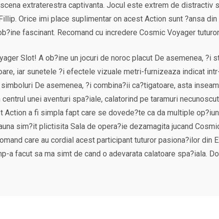
 scena extraterestra captivanta. Jocul este extrem de distractiv s
 Fillip. Orice imi place suplimentar on acest Action sunt ?ansa din
te ob?ine fascinant. Recomand cu incredere Cosmic Voyager tuturor 
ager Slot! A ob?ine un jocuri de noroc placut De asemenea, ?i sti
are, iar sunetele ?i efectele vizuale metri-furnizeaza indicat intr
e simboluri De asemenea, ?i combina?ii ca?tigatoare, asta inseamna
 centrul unei aventuri spa?iale, calatorind pe taramuri necunos
t Action a fi simpla fapt care se dovede?te ca da multiple op?iuni 
eauna sim?it plictisita Sala de opera?ie dezamagita jucand Cosmi
mand care au cordial acest participant tuturor pasiona?ilor din 
imp-a facut sa ma simt de cand o adevarata calatoare spa?iala. Do