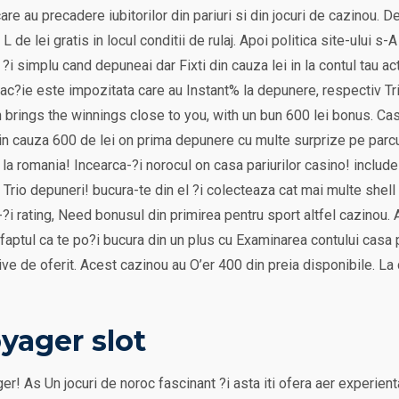
e au precadere iubitorilor din pariuri si din jocuri de cazinou. 
 L de lei gratis in locul conditii de rulaj. Apoi politica site-ului s
r ?i simplu cand depuneai dar Fixti din cauza lei in la contul tau ac
nzac?ie este impozitata care au Instant% la depunere, respectiv Tr
on brings the winnings close to you, with un bun 600 lei bonus. Ca
din cauza 600 de lei on prima depunere cu multe surprize pe parcurs
 la romania! Incearca-?i norocul on casa pariurilor casino! includ
 Trio depuneri! bucura-te din el ?i colecteaza cat mai multe shel
-?i rating, Need bonusul din primirea pentru sport altfel cazinou. Ai
 faptul ca te po?i bucura din un plus cu Examinarea contului casa p
ive de oferit. Acest cazinou au O’er 400 din preia disponibile. L
yager slot
! As Un jocuri de noroc fascinant ?i asta iti ofera aer experienta 