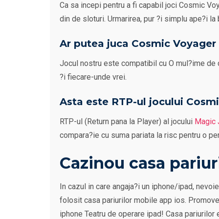
Ca sa incepi pentru a fi capabil joci Cosmic Vo
din de sloturi. Urmarirea, pur ?i simplu ape?i l
Ar putea juca Cosmic Voyager d
Jocul nostru este compatibil cu O mul?ime de d
?i fiecare-unde vrei.
Asta este RTP-ul jocului Cosm
RTP-ul (Return pana la Player) al jocului
Magic 
compara?ie cu suma pariata la risc pentru o pe
Cazinou casa pariuri
In cazul in care angaja?i un iphone/ipad, nevoi
folosit casa pariurilor mobile app ios. Promove
iphone Teatru de operare ipad! Casa pariurilor e