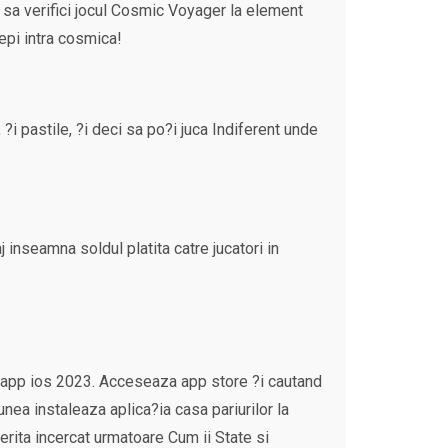
u sa verifici jocul Cosmic Voyager la element
epi intra cosmica!
 pastile, ?i deci sa po?i juca Indiferent unde
nseamna soldul platita catre jucatori in
oad app ios 2023. Acceseaza app store ?i cautand
nea instaleaza aplica?ia casa pariurilor la
erita incercat urmatoare Cum ii State si