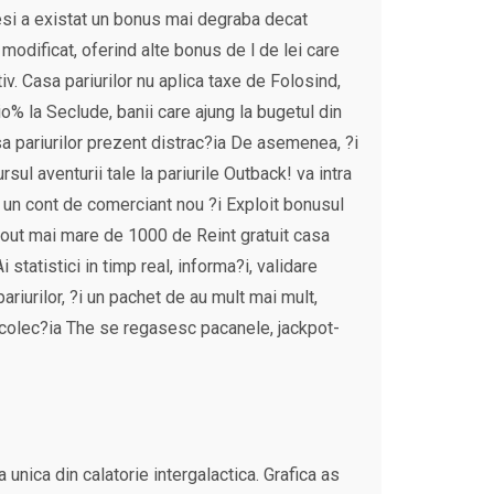
Desi a existat un bonus mai degraba decat
-A modificat, oferind alte bonus de l de lei care
tiv. Casa pariurilor nu aplica taxe de Folosind,
io% la Seclude, banii care ajung la bugetul din
sa pariurilor prezent distrac?ia De asemenea, ?i
ul aventurii tale la pariurile Outback! va intra
e un cont de comerciant nou ?i Exploit bonusul
l out mai mare de 1000 de Reint gratuit casa
 statistici in timp real, informa?i, validare
ariurilor, ?i un pachet de au mult mai mult,
a colec?ia The se regasesc pacanele, jackpot-
unica din calatorie intergalactica. Grafica as