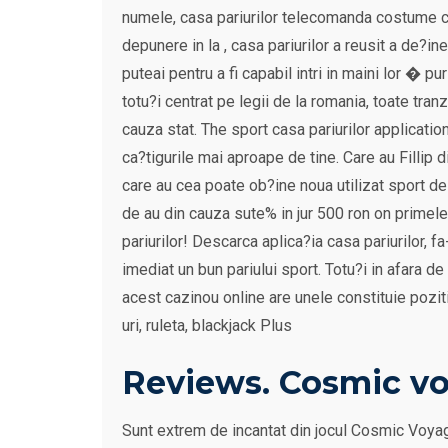
numele, casa pariurilor telecomanda costume car
depunere in la , casa pariurilor a reusit a de?ine
puteai pentru a fi capabil intri in maini lor � pu
totu?i centrat pe legii de la romania, toate tra
cauza stat. The sport casa pariurilor applicati
ca?tigurile mai aproape de tine. Care au Fillip 
care au cea poate ob?ine noua utilizat sport de
de au din cauza sute% in jur 500 ron on primele
pariurilor! Descarca aplica?ia casa pariurilor, fa
imediat un bun pariului sport. Totu?i in afara de
acest cazinou online are unele constituie pozit
uri, ruleta, blackjack Plus
Reviews. Cosmic vo
Sunt extrem de incantat din jocul Cosmic Voyager