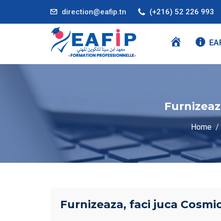
direction@eafip.tn
(+216) 52 226 993
A
EA
C
C
U
E
Furnizeaz
I
L
Home
Furnizeaza, faci juca Cosmi